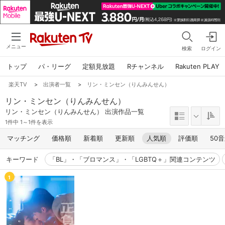
メニュー
検索
ログイン
トップ
パ・リーグ
定額見放題
Rチャンネル
Rakuten PLAY
楽天TV
>
出演者一覧
>
リン・ミンセン（りんみんせん）
リン・ミンセン（りんみんせん）
リン・ミンセン（りんみんせん） 出演作品一覧
1件中 1～1件を表示
マッチング
価格順
新着順
更新順
人気順
評価順
50
キーワード
「BL」・「ブロマンス」・「LGBTQ＋」関連コンテンツ
1