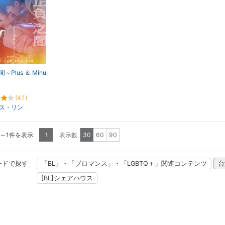
～Plus ＆ Minu
(4.1)
ス・リン
1～1件を表示
表示数
30
60
90
1
ードで探す
「BL」・「ブロマンス」・「LGBTQ＋」関連コンテンツ
台
[BL]シェアハウス