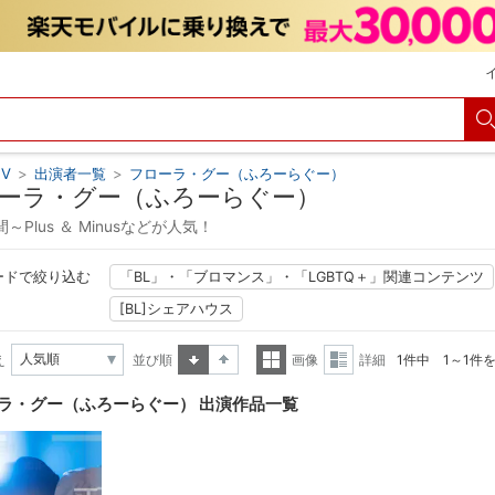
V
>
出演者一覧
>
フローラ・グー（ふろーらぐー）
ーラ・グー（ふろーらぐー）
～Plus ＆ Minusなどが人気！
ードで絞り込む
「BL」・「ブロマンス」・「LGBTQ＋」関連コンテンツ
[BL]シェアハウス
え
並び順
画像
詳細
1件中 1～1件
昇順
降順
一覧
詳細
ラ・グー（ふろーらぐー） 出演作品一覧
表示
表示