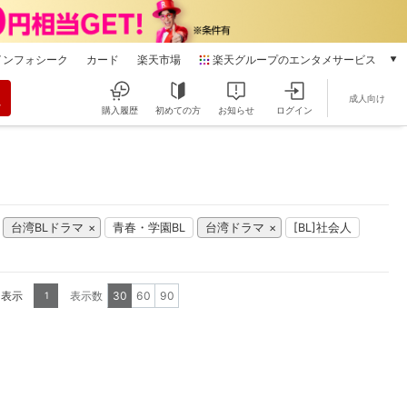
インフォシーク
カード
楽天市場
楽天グループのエンタメサービス
動画配信
成人向け
楽天TV
購入履歴
初めての方
お知らせ
ログイン
本/ゲーム/CD/DVD
楽天ブックス
電子書籍
楽天Kobo
雑誌読み放題
台湾BLドラマ
青春・学園BL
台湾ドラマ
[BL]社会人
楽天マガジン
音楽配信
楽天ミュージック
を表示
表示数
30
60
90
1
動画配信ガイド
Rakuten PLAY
無料テレビ
Rチャンネル
チケット