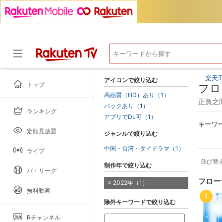
楽天T
アイコンで絞り込む
トップ
フロ
高画質（HD）あり（1）
正負之間
パックあり（1）
ランキング
ドラマ
アプリでDL可（1）
キーワ
定額見放題
ジャンルで絞り込む
中国・台湾・タイドラマ（1）
ライブ
並び替
制作年で絞り込む
パ・リーグ
フロー
2022年（1）
無料動画
1
除外キーワードで絞り込む
Rチャンネル