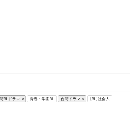
楽天チケット
エンタメニュース
推し楽
湾BLドラマ
青春・学園BL
台湾ドラマ
[BL]社会人