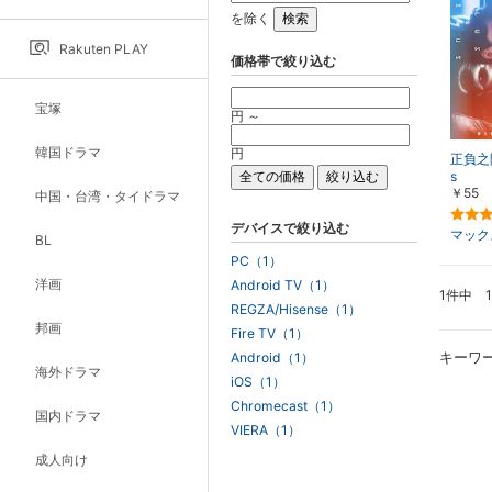
を除く
Rakuten PLAY
価格帯で絞り込む
宝塚
円 ～
韓国ドラマ
円
正負之間
s
￥55
中国・台湾・タイドラマ
デバイスで絞り込む
マック
BL
PC（1）
洋画
Android TV（1）
1件中 
REGZA/Hisense（1）
邦画
Fire TV（1）
キーワ
Android（1）
海外ドラマ
iOS（1）
Chromecast（1）
国内ドラマ
VIERA（1）
成人向け