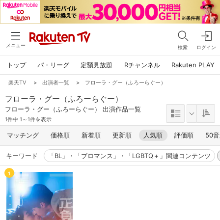
メニュー
検索
ログイン
トップ
パ・リーグ
定額見放題
Rチャンネル
Rakuten PLAY
楽天TV
>
出演者一覧
>
フローラ・グー（ふろーらぐー）
フローラ・グー（ふろーらぐー）
フローラ・グー（ふろーらぐー） 出演作品一覧
1件中 1～1件を表示
マッチング
価格順
新着順
更新順
人気順
評価順
50
キーワード
「BL」・「ブロマンス」・「LGBTQ＋」関連コンテンツ
1