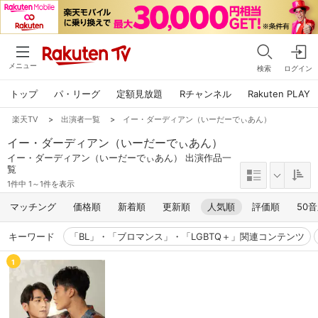
メニュー
検索
ログイン
トップ
パ・リーグ
定額見放題
Rチャンネル
Rakuten PLAY
楽天TV
>
出演者一覧
>
イー・ダーディアン（いーだーでぃあん）
イー・ダーディアン（いーだーでぃあん）
イー・ダーディアン（いーだーでぃあん） 出演作品一
覧
1件中 1～1件を表示
マッチング
価格順
新着順
更新順
人気順
評価順
50
キーワード
「BL」・「ブロマンス」・「LGBTQ＋」関連コンテンツ
1