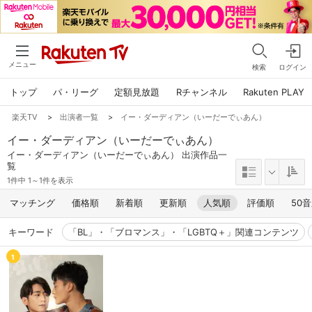
メニュー
検索
ログイン
トップ
パ・リーグ
定額見放題
Rチャンネル
Rakuten PLAY
楽天TV
>
出演者一覧
>
イー・ダーディアン（いーだーでぃあん）
イー・ダーディアン（いーだーでぃあん）
イー・ダーディアン（いーだーでぃあん） 出演作品一
覧
1件中 1～1件を表示
マッチング
価格順
新着順
更新順
人気順
評価順
50
キーワード
「BL」・「ブロマンス」・「LGBTQ＋」関連コンテンツ
1