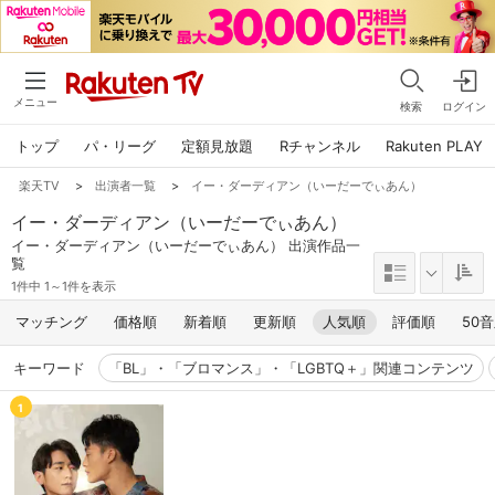
メニュー
検索
ログイン
トップ
パ・リーグ
定額見放題
Rチャンネル
Rakuten PLAY
楽天TV
>
出演者一覧
>
イー・ダーディアン（いーだーでぃあん）
イー・ダーディアン（いーだーでぃあん）
イー・ダーディアン（いーだーでぃあん） 出演作品一
覧
1件中 1～1件を表示
マッチング
価格順
新着順
更新順
人気順
評価順
50
キーワード
「BL」・「ブロマンス」・「LGBTQ＋」関連コンテンツ
1