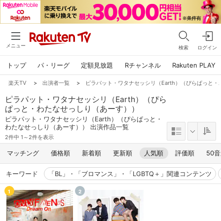
メニュー
検索
ログイン
トップ
パ・リーグ
定額見放題
Rチャンネル
Rakuten PLAY
楽天TV
>
出演者一覧
>
ピラパット・ワタナセッシリ（Earth）（ぴらぱっと
ピラパット・ワタナセッシリ（Earth）（ぴら
ぱっと・わたなせっしり（あーす））
ピラパット・ワタナセッシリ（Earth）（ぴらぱっと・
わたなせっしり（あーす）） 出演作品一覧
2件中 1～2件を表示
マッチング
価格順
新着順
更新順
人気順
評価順
50
キーワード
「BL」・「ブロマンス」・「LGBTQ＋」関連コンテンツ
1
2