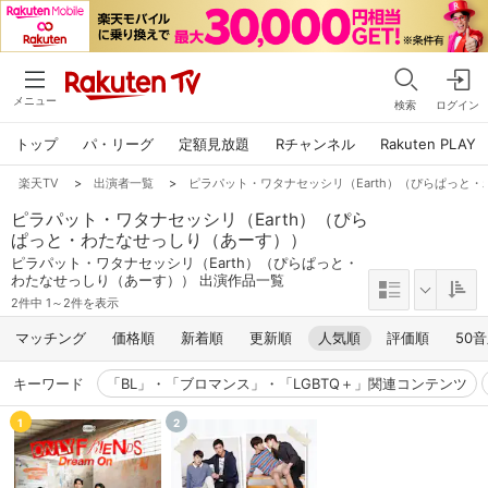
メニュー
検索
ログイン
トップ
パ・リーグ
定額見放題
Rチャンネル
Rakuten PLAY
楽天TV
>
出演者一覧
>
ピラパット・ワタナセッシリ（Earth）（ぴらぱっと
ピラパット・ワタナセッシリ（Earth）（ぴら
ぱっと・わたなせっしり（あーす））
ピラパット・ワタナセッシリ（Earth）（ぴらぱっと・
わたなせっしり（あーす）） 出演作品一覧
2件中 1～2件を表示
マッチング
価格順
新着順
更新順
人気順
評価順
50
キーワード
「BL」・「ブロマンス」・「LGBTQ＋」関連コンテンツ
1
2