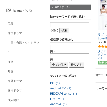
2018年（1）
Rakuten PLAY
除外キーワードで絞り込む
宝塚
を除く
韓国ドラマ
ラブ・
Love 
価格帯で絞り込む
￥220
中国・台湾・タイドラマ
タナポ
円 ～
BL
タナー
ス）
円
洋画
無料
邦画
1件中 
デバイスで絞り込む
海外ドラマ
PC（1）
Android TV（1）
キーワ
国内ドラマ
REGZA/Hisense（1）
Fire TV（1）
成人向け
Android（1）