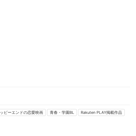
楽天チケット
エンタメニュース
推し楽
ッピーエンドの恋愛映画
青春・学園BL
Rakuten PLAY掲載作品