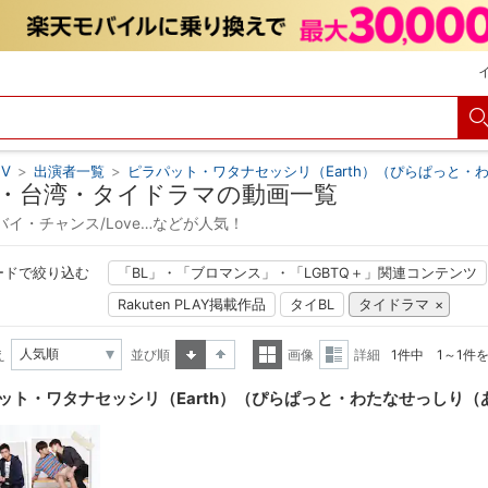
V
>
出演者一覧
>
ピラパット・ワタナセッシリ（Earth）（ぴらぱっと・
・台湾・タイドラマの動画一覧
バイ・チャンス/Love…などが人気！
ードで絞り込む
「BL」・「ブロマンス」・「LGBTQ＋」関連コンテンツ
Rakuten PLAY掲載作品
タイBL
タイドラマ
え
並び順
画像
詳細
1件中 1～1件
昇順
降順
一覧
詳細
ット・ワタナセッシリ（Earth）（ぴらぱっと・わたなせっしり（
表示
表示