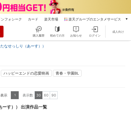
インフォシーク
カード
楽天市場
楽天グループのエンタメサービス
動画配信
成人向け
楽天TV
購入履歴
初めての方
お知らせ
ログイン
本/ゲーム/CD/DVD
わたなせっしり（あーす））
楽天ブックス
電子書籍
楽天Kobo
雑誌読み放題
ハッピーエンドの恋愛映画
青春・学園BL
楽天マガジン
音楽配信
楽天ミュージック
を表示
表示数
30
60
90
1
動画配信ガイド
Rakuten PLAY
あーす）） 出演作品一覧
無料テレビ
Rチャンネル
チケット