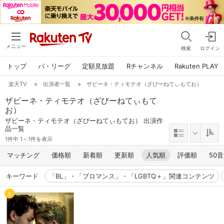
メニュー
検索
ログイン
トップ
パ・リーグ
定額見放題
Rチャンネル
Rakuten PLAY
楽天TV
>
出演者一覧
>
ザビーネ・ティモテオ（ざびーねてぃもてお）
ザビーネ・ティモテオ（ざびーねてぃもて
お）
ザビーネ・ティモテオ（ざびーねてぃもてお） 出演作
品一覧
1件中 1～1件を表示
マッチング
価格順
新着順
更新順
人気順
評価順
50
キーワード
「BL」・「ブロマンス」・「LGBTQ＋」関連コンテンツ
1