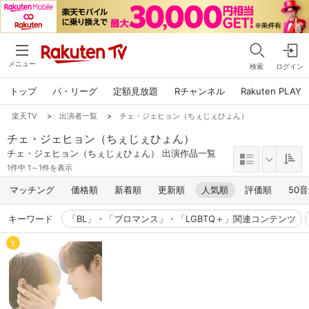
メニュー
検索
ログイン
トップ
パ・リーグ
定額見放題
Rチャンネル
Rakuten PLAY
楽天TV
>
出演者一覧
>
チェ・ジェヒョン（ちぇじぇひょん）
チェ・ジェヒョン（ちぇじぇひょん）
チェ・ジェヒョン（ちぇじぇひょん） 出演作品一覧
1件中 1～1件を表示
マッチング
価格順
新着順
更新順
人気順
評価順
50
キーワード
「BL」・「ブロマンス」・「LGBTQ＋」関連コンテンツ
1