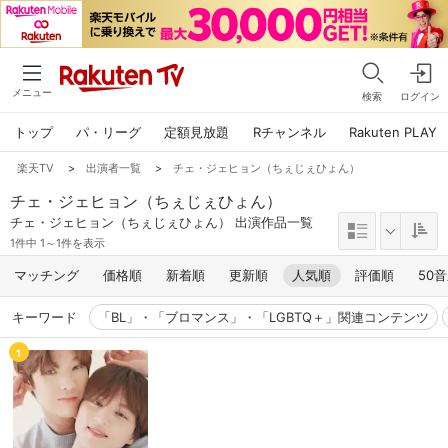
メニュー
検索
ログイン
トップ
パ・リーグ
定額見放題
Rチャンネル
Rakuten PLAY
楽天TV
>
出演者一覧
>
チェ・ジェヒョン（ちぇじぇひょん）
チェ・ジェヒョン（ちぇじぇひょん）
チェ・ジェヒョン（ちぇじぇひょん） 出演作品一覧
1件中 1～1件を表示
マッチング
価格順
新着順
更新順
人気順
評価順
50
キーワード
「BL」・「ブロマンス」・「LGBTQ＋」関連コンテンツ
1