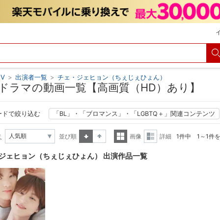
V
>
出演者一覧
>
チェ・ジェヒョン（ちぇじぇひょん）
ドラマの動画一覧【高画質（HD）あり】
ードで絞り込む
「BL」・「ブロマンス」・「LGBTQ＋」関連コンテンツ
え
並び順
画像
詳細
1件中 1～1件
昇順
降順
一覧
詳細
ジェヒョン（ちぇじぇひょん） 出演作品一覧
表示
表示