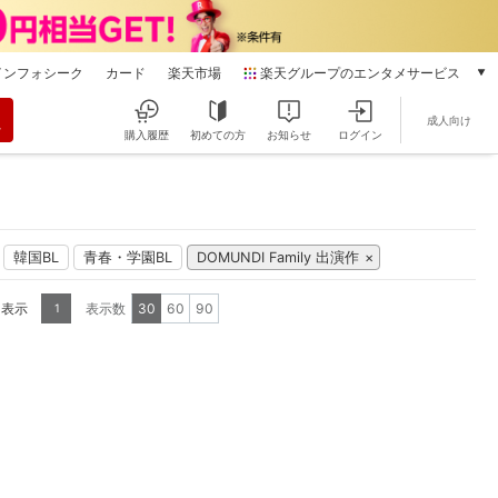
インフォシーク
カード
楽天市場
楽天グループのエンタメサービス
動画配信
成人向け
楽天TV
購入履歴
初めての方
お知らせ
ログイン
本/ゲーム/CD/DVD
楽天ブックス
電子書籍
楽天Kobo
韓国BL
青春・学園BL
DOMUNDI Family 出演作
雑誌読み放題
楽天マガジン
を表示
表示数
30
60
90
1
音楽配信
楽天ミュージック
動画配信ガイド
Rakuten PLAY
無料テレビ
Rチャンネル
チケット