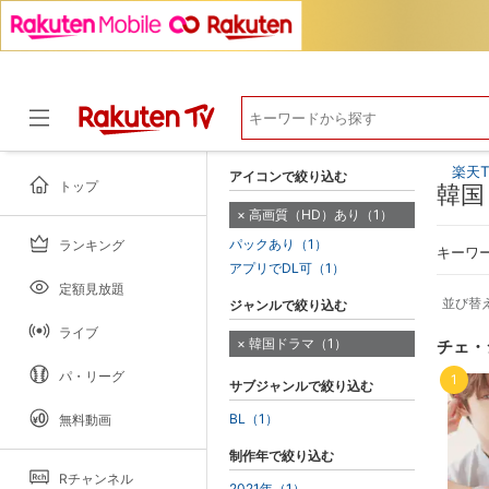
楽天T
アイコンで絞り込む
トップ
韓国
高画質（HD）あり（1）
パックあり（1）
ランキング
ドラマ
キーワ
アプリでDL可（1）
定額見放題
並び替
ジャンルで絞り込む
ライブ
韓国ドラマ（1）
チェ・
パ・リーグ
1
サブジャンルで絞り込む
BL（1）
無料動画
制作年で絞り込む
Rチャンネル
2021年（1）