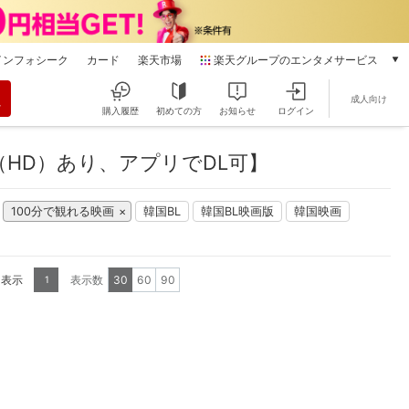
インフォシーク
カード
楽天市場
楽天グループのエンタメサービス
動画配信
成人向け
楽天TV
購入履歴
初めての方
お知らせ
ログイン
本/ゲーム/CD/DVD
楽天ブックス
HD）あり、アプリでDL可】
電子書籍
楽天Kobo
100分で観れる映画
韓国BL
韓国BL映画版
韓国映画
雑誌読み放題
楽天マガジン
音楽配信
楽天ミュージック
を表示
表示数
30
60
90
1
動画配信ガイド
Rakuten PLAY
無料テレビ
Rチャンネル
チケット