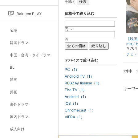
を除く
価格帯で絞り込む
Rakuten PLAY
円 ～
宝塚
【映画版
円
韓国ドラマ
me／
￥704
イム
チェ・
中国・台湾・タイドラマ
デバイスで絞り込む
BL
PC（1）
1件中 
Android TV（1）
洋画
REGZA/Hisense（1）
キーワ
Fire TV（1）
邦画
Android（1）
iOS（1）
海外ドラマ
Chromecast（1）
国内ドラマ
VIERA（1）
成人向け