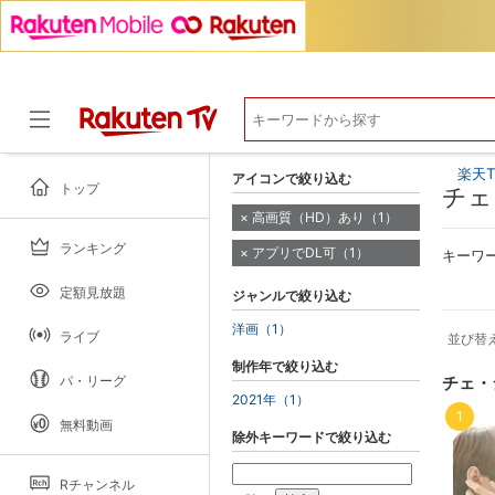
楽天T
アイコンで絞り込む
トップ
チェ
高画質（HD）あり（1）
ランキング
アプリでDL可（1）
ドラマ
キーワ
定額見放題
ジャンルで絞り込む
洋画（1）
ライブ
並び替
制作年で絞り込む
パ・リーグ
チェ・
2021年（1）
1
無料動画
除外キーワードで絞り込む
Rチャンネル