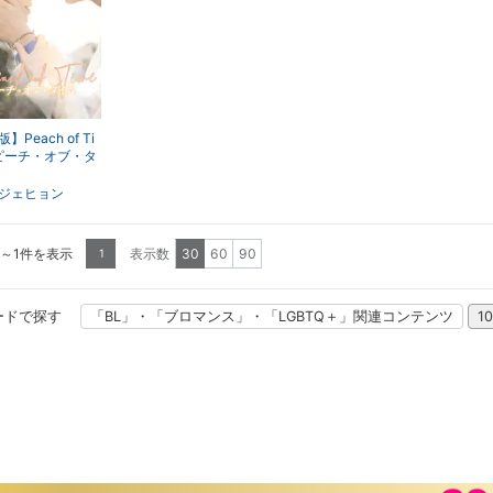
】Peach of Ti
ピーチ・オブ・タ
ジェヒョン
1～1件を表示
表示数
30
60
90
1
ードで探す
「BL」・「ブロマンス」・「LGBTQ＋」関連コンテンツ
1