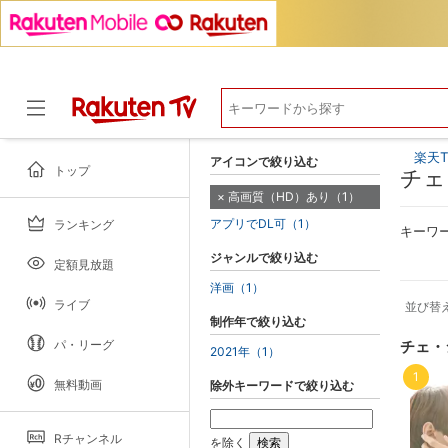
楽天T
アイコンで絞り込む
トップ
チェ
高画質（HD）あり（1）
アプリでDL可（1）
ランキング
ドラマ
キーワ
ジャンルで絞り込む
定額見放題
洋画（1）
ライブ
並び替
制作年で絞り込む
パ・リーグ
チェ・
2021年（1）
1
無料動画
除外キーワードで絞り込む
Rチャンネル
を除く