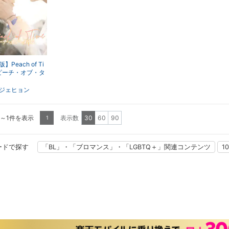
】Peach of Ti
ピーチ・オブ・タ
ジェヒョン
1～1件を表示
表示数
30
60
90
1
ードで探す
「BL」・「ブロマンス」・「LGBTQ＋」関連コンテンツ
1