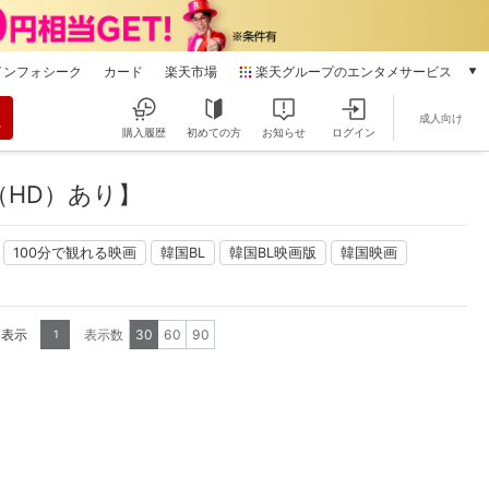
インフォシーク
カード
楽天市場
楽天グループのエンタメサービス
動画配信
成人向け
楽天TV
購入履歴
初めての方
お知らせ
ログイン
本/ゲーム/CD/DVD
楽天ブックス
（HD）あり】
電子書籍
楽天Kobo
100分で観れる映画
韓国BL
韓国BL映画版
韓国映画
雑誌読み放題
楽天マガジン
音楽配信
楽天ミュージック
を表示
表示数
30
60
90
1
動画配信ガイド
Rakuten PLAY
無料テレビ
Rチャンネル
チケット