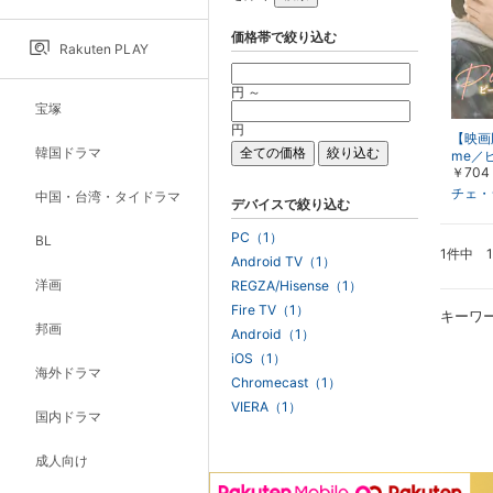
価格帯で絞り込む
Rakuten PLAY
円 ～
宝塚
円
【映画版
韓国ドラマ
me／
￥704
イム
チェ・
中国・台湾・タイドラマ
デバイスで絞り込む
PC（1）
BL
1件中 
Android TV（1）
洋画
REGZA/Hisense（1）
Fire TV（1）
キーワ
邦画
Android（1）
iOS（1）
海外ドラマ
Chromecast（1）
VIERA（1）
国内ドラマ
成人向け