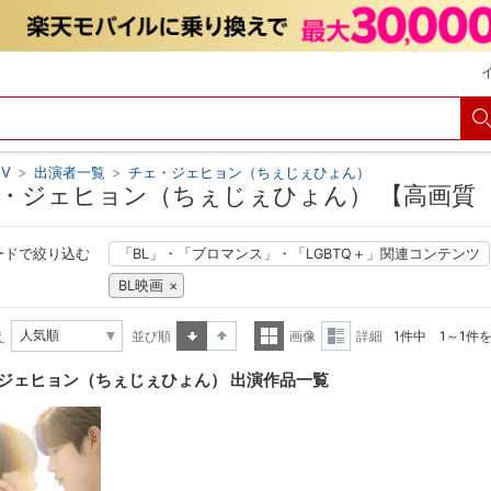
V
>
出演者一覧
>
チェ・ジェヒョン（ちぇじぇひょん）
・ジェヒョン（ちぇじぇひょん） 【高画質
ードで絞り込む
「BL」・「ブロマンス」・「LGBTQ＋」関連コンテンツ
BL映画
え
並び順
画像
詳細
1件中 1～1件
昇順
降順
一覧
詳細
ジェヒョン（ちぇじぇひょん） 出演作品一覧
表示
表示