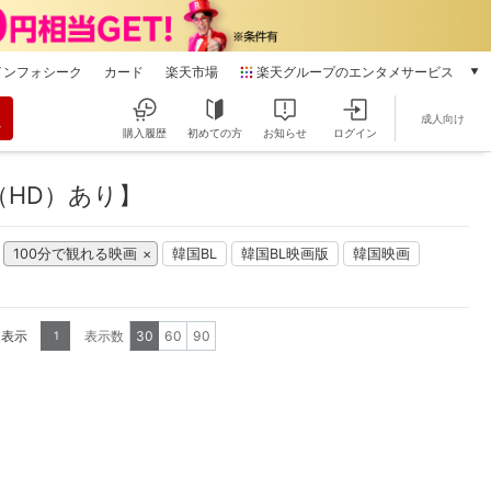
インフォシーク
カード
楽天市場
楽天グループのエンタメサービス
動画配信
成人向け
楽天TV
購入履歴
初めての方
お知らせ
ログイン
本/ゲーム/CD/DVD
楽天ブックス
（HD）あり】
電子書籍
楽天Kobo
100分で観れる映画
韓国BL
韓国BL映画版
韓国映画
雑誌読み放題
楽天マガジン
音楽配信
楽天ミュージック
を表示
表示数
30
60
90
1
動画配信ガイド
Rakuten PLAY
無料テレビ
Rチャンネル
チケット