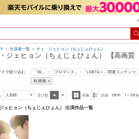
V
>
出演者一覧
>
チェ・ジェヒョン（ちぇじぇひょん）
・ジェヒョン（ちぇじぇひょん） 【高画質
ードで絞り込む
「BL」・「ブロマンス」・「LGBTQ＋」関連コンテンツ
BL映画
え
並び順
画像
詳細
1件中 1～1件
昇順
降順
一覧
詳細
ジェヒョン（ちぇじぇひょん） 出演作品一覧
表示
表示