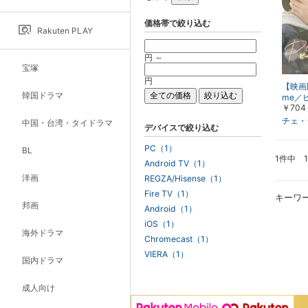
価格帯で絞り込む
Rakuten PLAY
円 ～
宝塚
円
【映画版
韓国ドラマ
me／
￥704
イム
チェ・
中国・台湾・タイドラマ
デバイスで絞り込む
PC（1）
BL
1件中 
Android TV（1）
洋画
REGZA/Hisense（1）
Fire TV（1）
キーワ
邦画
Android（1）
iOS（1）
海外ドラマ
Chromecast（1）
VIERA（1）
国内ドラマ
成人向け