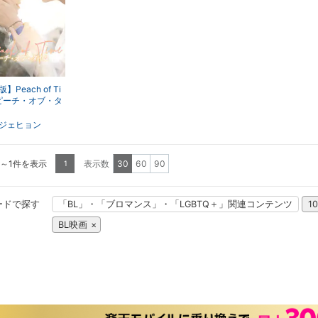
】Peach of Ti
ピーチ・オブ・タ
ジェヒョン
1～1件を表示
表示数
30
60
90
1
ードで探す
「BL」・「ブロマンス」・「LGBTQ＋」関連コンテンツ
1
BL映画