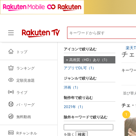
楽天T
アイコンで絞り込む
トップ
チェ
高画質（HD）あり（1）
アプリでDL可（1）
ランキング
ドラマ
キーワ
ジャンルで絞り込む
定額見放題
洋画（1）
ライブ
並び替
制作年で絞り込む
パ・リーグ
チェ・
2021年（1）
1
無料動画
除外キーワードで絞り込む
Rチャンネル
を除く