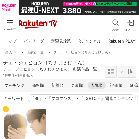
メニュー
検索
ログイン
トップ
パ・リーグ
定額見放題
Rチャンネル
Rakuten PLAY
楽天TV
>
出演者一覧
>
チェ・ジェヒョン（ちぇじぇひょん）
チェ・ジェヒョン（ちぇじぇひょん）
チェ・ジェヒョン（ちぇじぇひょん） 出演作品一覧
1件中 1～1件を表示
マッチング
価格順
新着順
更新順
人気順
評価順
50
キーワード
「BL」・「ブロマンス」・「LGBTQ＋」関連コンテンツ
1