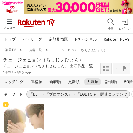
メニュー
検索
ログイン
トップ
パ・リーグ
定額見放題
Rチャンネル
Rakuten PLAY
楽天TV
>
出演者一覧
>
チェ・ジェヒョン（ちぇじぇひょん）
チェ・ジェヒョン（ちぇじぇひょん）
チェ・ジェヒョン（ちぇじぇひょん） 出演作品一覧
1件中 1～1件を表示
マッチング
価格順
新着順
更新順
人気順
評価順
50
キーワード
「BL」・「ブロマンス」・「LGBTQ＋」関連コンテンツ
1