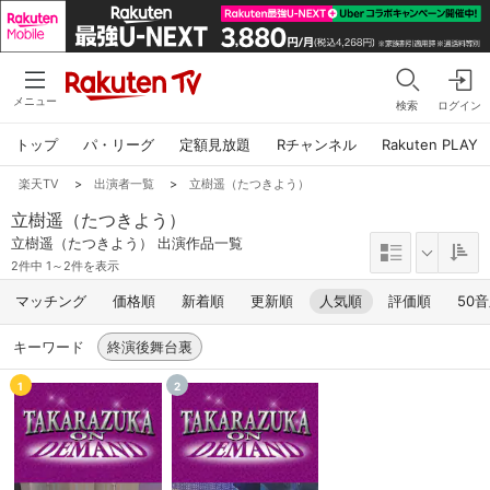
メニュー
検索
ログイン
トップ
パ・リーグ
定額見放題
Rチャンネル
Rakuten PLAY
楽天TV
>
出演者一覧
>
立樹遥（たつきよう）
立樹遥（たつきよう）
立樹遥（たつきよう） 出演作品一覧
2件中 1～2件を表示
マッチング
価格順
新着順
更新順
人気順
評価順
50
キーワード
終演後舞台裏
1
2