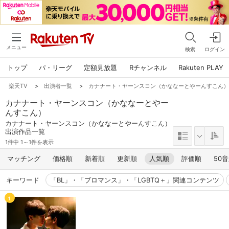
メニュー
検索
ログイン
トップ
パ・リーグ
定額見放題
Rチャンネル
Rakuten PLAY
楽天TV
>
出演者一覧
>
カナナート・ヤーンスコン（かななーとやーんすこん
カナナート・ヤーンスコン（かななーとやー
んすこん）
カナナート・ヤーンスコン（かななーとやーんすこん）
出演作品一覧
1件中 1～1件を表示
マッチング
価格順
新着順
更新順
人気順
評価順
50
キーワード
「BL」・「ブロマンス」・「LGBTQ＋」関連コンテンツ
1