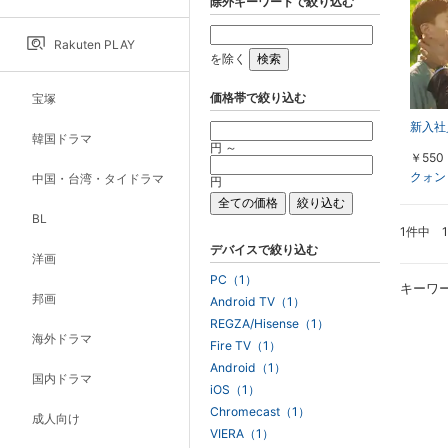
除外キーワードで絞り込む
Rakuten PLAY
を除く
価格帯で絞り込む
宝塚
新入社員
韓国ドラマ
円 ～
￥550
クォン
中国・台湾・タイドラマ
円
BL
1件中 
デバイスで絞り込む
洋画
PC（1）
キーワ
邦画
Android TV（1）
REGZA/Hisense（1）
海外ドラマ
Fire TV（1）
Android（1）
国内ドラマ
iOS（1）
Chromecast（1）
成人向け
VIERA（1）