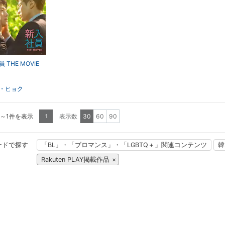
 THE MOVIE
・ヒョク
1～1件を表示
表示数
30
60
90
1
ードで探す
「BL」・「ブロマンス」・「LGBTQ＋」関連コンテンツ
韓
Rakuten PLAY掲載作品