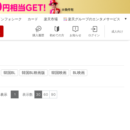
インフォシーク
カード
楽天市場
楽天グループのエンタメサービス
動画配信
成人向け
楽天TV
購入履歴
初めての方
お知らせ
ログイン
本/ゲーム/CD/DVD
楽天ブックス
電子書籍
楽天Kobo
雑誌読み放題
韓国BL
韓国BL映画版
韓国映画
BL映画
楽天マガジン
音楽配信
楽天ミュージック
を表示
表示数
30
60
90
1
動画配信ガイド
Rakuten PLAY
無料テレビ
Rチャンネル
チケット