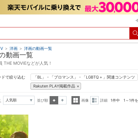
V
>
洋画
>
洋画の動画一覧
の動画一覧
 THE MOVIEなどが人気！
ードで絞り込む
「BL」・「ブロマンス」・「LGBTQ＋」関連コンテンツ
Rakuten PLAY掲載作品
え
並び順
画像
詳細
1件中 1～1件
昇順
降順
一覧
詳細
表示
表示