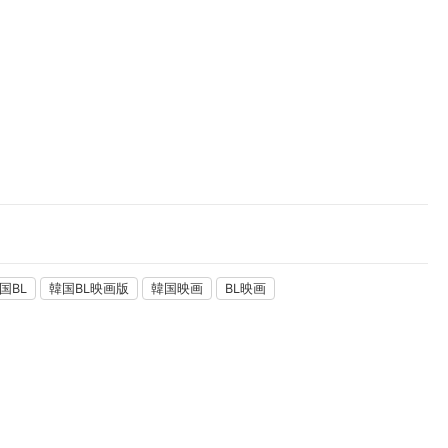
楽天チケット
エンタメニュース
推し楽
国BL
韓国BL映画版
韓国映画
BL映画