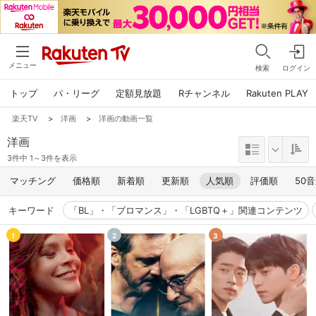
メニュー
検索
ログイン
トップ
パ・リーグ
定額見放題
Rチャンネル
Rakuten PLAY
楽天TV
>
洋画
>
洋画の動画一覧
洋画
3件中 1～3件を表示
マッチング
価格順
新着順
更新順
人気順
評価順
50
キーワード
「BL」・「ブロマンス」・「LGBTQ＋」関連コンテンツ
1
2
3