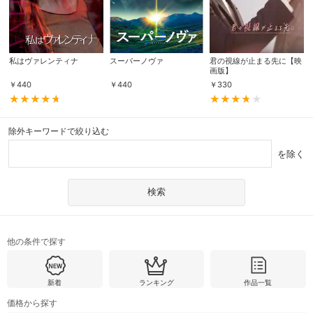
私はヴァレンティナ
スーパーノヴァ
君の視線が止まる先に【映
画版】
￥
440
￥
440
￥
330
除外キーワードで絞り込む
を除く
他の条件で探す
新着
ランキング
作品一覧
価格から探す