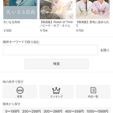
大いなる自由
【映画版】Peach of Time
【映画版】君色に染められ
／ピーチ・オブ・タイム
て
￥
330
￥
704
￥
704
除外キーワードで絞り込む
を除く
他の条件で探す
新着
ランキング
作品一覧
価格から探す
0〜199円
200〜299円
300〜399円
400〜599円
1000〜1999円