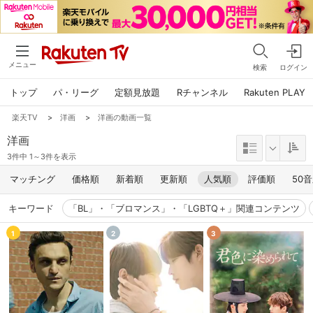
メニュー
検索
ログイン
トップ
パ・リーグ
定額見放題
Rチャンネル
Rakuten PLAY
楽天TV
>
洋画
>
洋画の動画一覧
洋画
3件中 1～3件を表示
マッチング
価格順
新着順
更新順
人気順
評価順
50
キーワード
「BL」・「ブロマンス」・「LGBTQ＋」関連コンテンツ
1
2
3