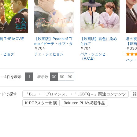
 THE MOVIE
【映画版】Peach of Ti
【映画版】君色に染め
君の視
me／ピーチ・オブ・タ
られて
【映画
￥704
￥704
￥330
イム
・ヒョク
チェ・ジェヒョン
パク・ジュンヒ
（A.C.E）
ハン・
1～4件を表示
表示数
30
60
90
1
ードで探す
「BL」・「ブロマンス」・「LGBTQ＋」関連コンテンツ
韓
K-POPスター出演
Rakuten PLAY掲載作品