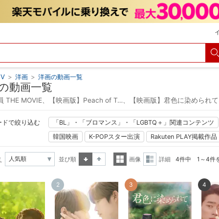
V
>
洋画
>
洋画の動画一覧
の動画一覧
 THE MOVIE、【映画版】Peach of T…、【映画版】君色に染めら
ードで絞り込む
「BL」・「ブロマンス」・「LGBTQ＋」関連コンテンツ
韓国映画
K-POPスター出演
Rakuten PLAY掲載作品
え
並び順
画像
詳細
4件中 1～4件
昇順
降順
一覧
詳細
2
3
4
表示
表示