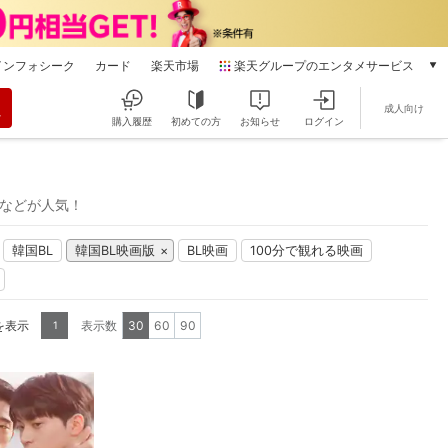
インフォシーク
カード
楽天市場
楽天グループのエンタメサービス
動画配信
成人向け
楽天TV
購入履歴
初めての方
お知らせ
ログイン
本/ゲーム/CD/DVD
楽天ブックス
電子書籍
れてなどが人気！
楽天Kobo
雑誌読み放題
韓国BL
韓国BL映画版
BL映画
100分で観れる映画
楽天マガジン
音楽配信
楽天ミュージック
を表示
表示数
30
60
90
1
動画配信ガイド
Rakuten PLAY
無料テレビ
Rチャンネル
チケット