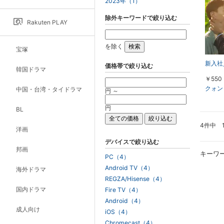
2023年（1）
除外キーワードで絞り込む
Rakuten PLAY
を除く
宝塚
新入社員
価格帯で絞り込む
韓国ドラマ
￥550
クォン
中国・台湾・タイドラマ
円 ～
円
BL
4件中 
洋画
デバイスで絞り込む
邦画
キーワ
PC（4）
Android TV（4）
海外ドラマ
REGZA/Hisense（4）
国内ドラマ
Fire TV（4）
Android（4）
成人向け
iOS（4）
Chromecast（4）