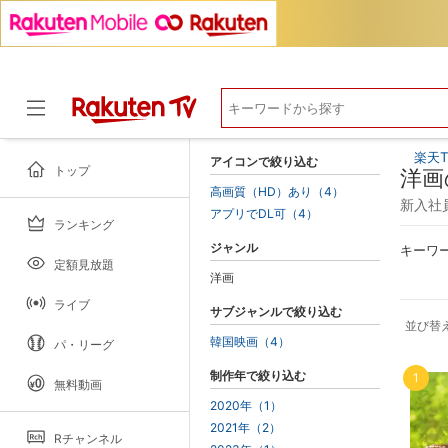
楽天T
アイコンで絞り込む
トップ
洋画
高画質（HD）あり（4）
新入社員
アプリでDL可（4）
ランキング
ドラマ
ジャンル
キーワ
定額見放題
洋画
ライブ
サブジャンルで絞り込む
並び替
韓国映画（4）
パ・リーグ
制作年で絞り込む
1
無料動画
2020年（1）
2021年（2）
Rチャンネル