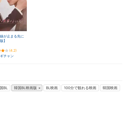
楽天チケット
エンタメニュース
推し楽
線が止まる先に
版】
(4.2)
ギチャン
国BL
韓国BL映画版
BL映画
100分で観れる映画
韓国映画