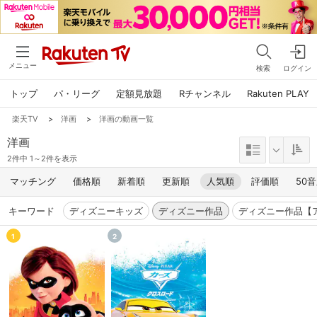
メニュー
検索
ログイン
トップ
パ・リーグ
定額見放題
Rチャンネル
Rakuten PLAY
楽天TV
>
洋画
>
洋画の動画一覧
洋画
2件中 1～2件を表示
マッチング
価格順
新着順
更新順
人気順
評価順
50
キーワード
ディズニーキッズ
ディズニー作品
ディズニー作品【
1
2