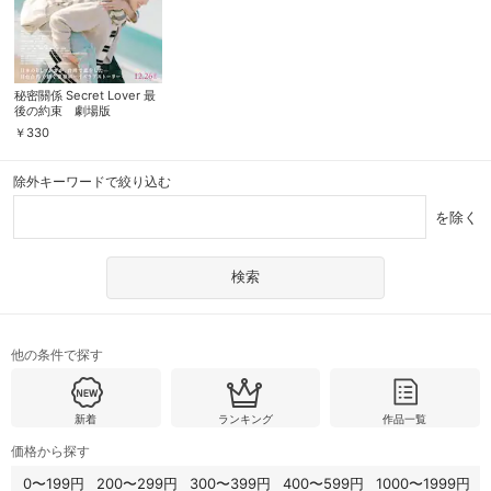
秘密關係 Secret Lover 最
後の約束 劇場版
￥
330
除外キーワードで絞り込む
を除く
他の条件で探す
新着
ランキング
作品一覧
価格から探す
0〜199円
200〜299円
300〜399円
400〜599円
1000〜1999円