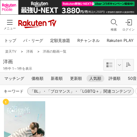
メニュー
検索
ログイン
トップ
パ・リーグ
定額見放題
Rチャンネル
Rakuten PLAY
楽天TV
>
洋画
>
洋画の動画一覧
洋画
1件中 1～1件を表示
マッチング
価格順
新着順
更新順
人気順
評価順
50
キーワード
「BL」・「ブロマンス」・「LGBTQ＋」関連コンテンツ
1