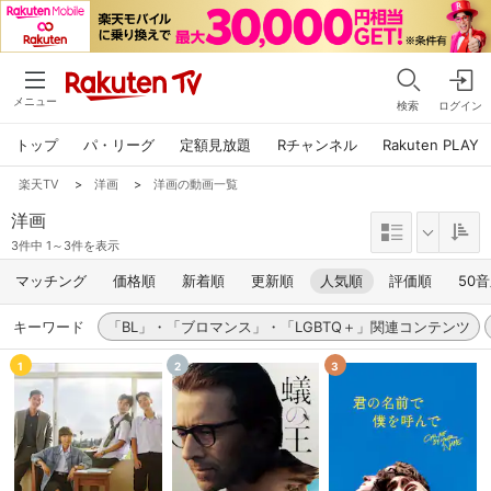
メニュー
検索
ログイン
トップ
パ・リーグ
定額見放題
Rチャンネル
Rakuten PLAY
楽天TV
>
洋画
>
洋画の動画一覧
洋画
3件中 1～3件を表示
マッチング
価格順
新着順
更新順
人気順
評価順
50
キーワード
「BL」・「ブロマンス」・「LGBTQ＋」関連コンテンツ
1
2
3