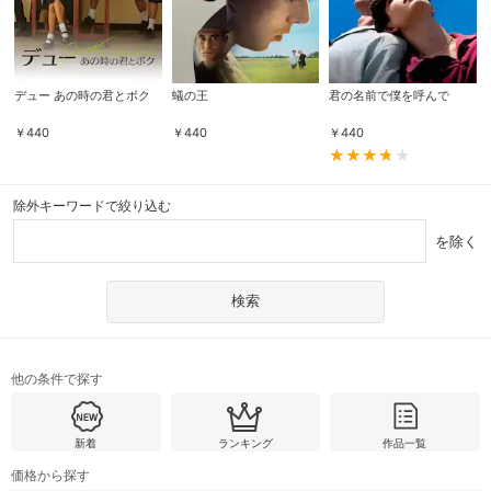
デュー あの時の君とボク
蟻の王
君の名前で僕を呼んで
￥
440
￥
440
￥
440
除外キーワードで絞り込む
を除く
他の条件で探す
新着
ランキング
作品一覧
価格から探す