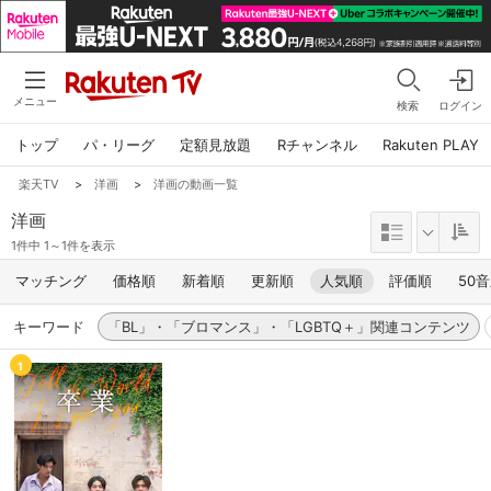
メニュー
検索
ログイン
トップ
パ・リーグ
定額見放題
Rチャンネル
Rakuten PLAY
楽天TV
>
洋画
>
洋画の動画一覧
洋画
1件中 1～1件を表示
マッチング
価格順
新着順
更新順
人気順
評価順
50
キーワード
「BL」・「ブロマンス」・「LGBTQ＋」関連コンテンツ
1