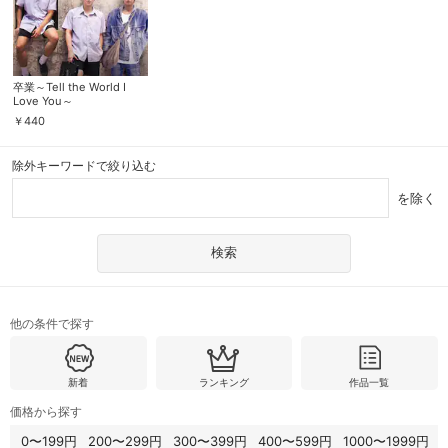
卒業～Tell the World I
Love You～
￥
440
除外キーワードで絞り込む
を除く
他の条件で探す
新着
ランキング
作品一覧
価格から探す
0〜199円
200〜299円
300〜399円
400〜599円
1000〜1999円