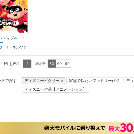
レディブル・フ
ー
グ・T・ネルソン
1～1件を表示
表示数
30
60
90
1
ードで探す
ディズニーピクサー
家族で観たいファミリー作品
ディ
ディズニー作品【アニメーション】