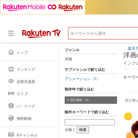
楽天T
ジャンル
トップ
洋画
洋画
インク
ランキング
サブジャンルで絞り込む
ドラマ
キーワ
アニメーション（1）
定額見放題
制作年で絞り込む
ライブ
2018年（1）
並び替
パ・リーグ
除外キーワードで絞り込む
1
無料動画
を除く
Rチャンネル