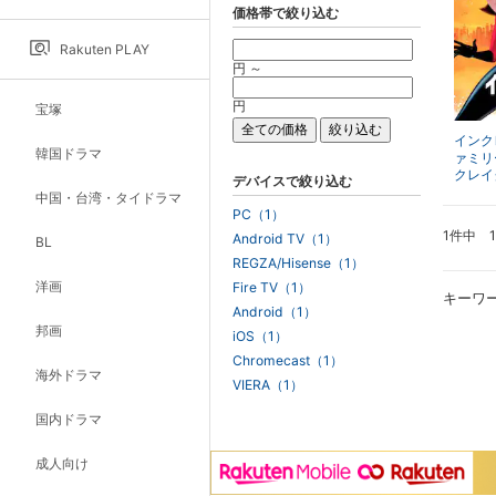
価格帯で絞り込む
Rakuten PLAY
円 ～
円
宝塚
インク
韓国ドラマ
ァミリ
クレイ
デバイスで絞り込む
中国・台湾・タイドラマ
PC（1）
1件中 
Android TV（1）
BL
REGZA/Hisense（1）
洋画
Fire TV（1）
キーワ
Android（1）
邦画
iOS（1）
Chromecast（1）
海外ドラマ
VIERA（1）
国内ドラマ
成人向け