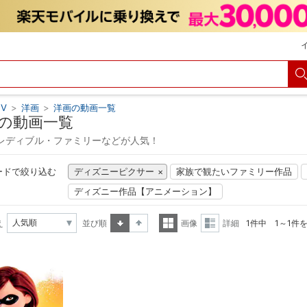
V
>
洋画
>
洋画の動画一覧
の動画一覧
レディブル・ファミリーなどが人気！
ードで絞り込む
ディズニーピクサー
家族で観たいファミリー作品
ディズニー作品【アニメーション】
え
並び順
画像
詳細
1件中 1～1件
昇順
降順
一覧
詳細
表示
表示