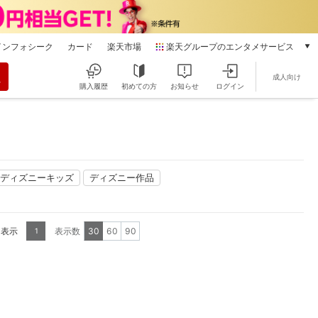
インフォシーク
カード
楽天市場
楽天グループのエンタメサービス
動画配信
成人向け
楽天TV
購入履歴
初めての方
お知らせ
ログイン
本/ゲーム/CD/DVD
楽天ブックス
電子書籍
楽天Kobo
雑誌読み放題
ディズニーキッズ
ディズニー作品
楽天マガジン
音楽配信
楽天ミュージック
を表示
表示数
30
60
90
1
動画配信ガイド
Rakuten PLAY
無料テレビ
Rチャンネル
チケット