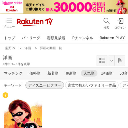
メニュー
検索
ログイン
トップ
パ・リーグ
定額見放題
Rチャンネル
Rakuten PLAY
楽天TV
>
洋画
>
洋画の動画一覧
洋画
1件中 1～1件を表示
マッチング
価格順
新着順
更新順
人気順
評価順
50
キーワード
ディズニーピクサー
家族で観たいファミリー作品
デ
1