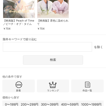
【映画版】Peach of Time
【映画版】君色に染められ
／ピーチ・オブ・タイム
て
￥
704
￥
704
除外キーワードで絞り込む
を除く
他の条件で探す
新着
ランキング
作品一覧
価格から探す
0〜199円
200〜299円
300〜399円
400〜599円
1000〜1999円