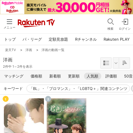
メニュー
検索
ログイン
トップ
パ・リーグ
定額見放題
Rチャンネル
Rakuten PLAY
楽天TV
>
洋画
>
洋画の動画一覧
洋画
2件中 1～2件を表示
マッチング
価格順
新着順
更新順
人気順
評価順
50
キーワード
「BL」・「ブロマンス」・「LGBTQ＋」関連コンテンツ
1
2