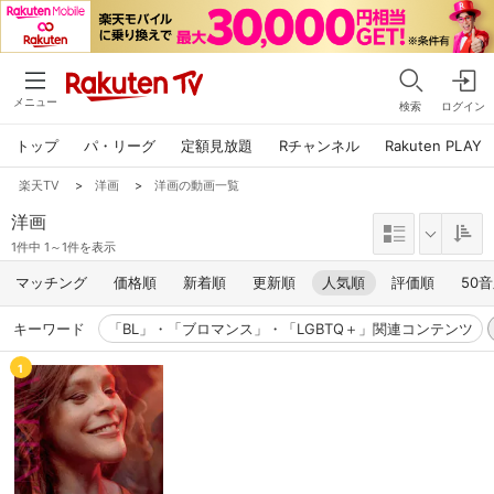
メニュー
検索
ログイン
トップ
パ・リーグ
定額見放題
Rチャンネル
Rakuten PLAY
楽天TV
>
洋画
>
洋画の動画一覧
洋画
1件中 1～1件を表示
マッチング
価格順
新着順
更新順
人気順
評価順
50
キーワード
「BL」・「ブロマンス」・「LGBTQ＋」関連コンテンツ
1