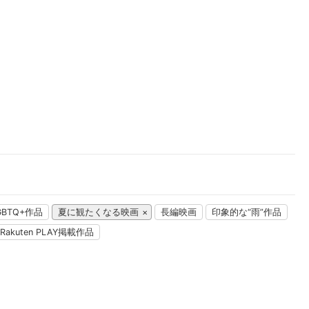
楽天チケット
エンタメニュース
推し楽
GBTQ+作品
夏に観たくなる映画
長編映画
印象的な“雨”作品
Rakuten PLAY掲載作品