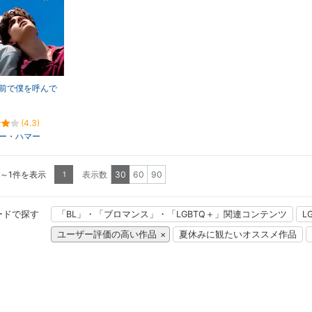
前で僕を呼んで
(4.3)
ー・ハマー
1～1件を表示
表示数
30
60
90
1
ードで探す
「BL」・「ブロマンス」・「LGBTQ＋」関連コンテンツ
L
ユーザー評価の高い作品
夏休みに観たいオススメ作品