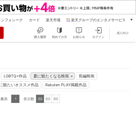
インフォシーク
カード
楽天市場
楽天グループのエンタメサービス
動画配信
成人向け
楽天TV
購入履歴
初めての方
お知らせ
ログイン
本/ゲーム/CD/DVD
楽天ブックス
電子書籍
楽天Kobo
雑誌読み放題
LGBTQ+作品
夏に観たくなる映画
長編映画
楽天マガジン
に観たいオススメ作品
Rakuten PLAY掲載作品
音楽配信
楽天ミュージック
を表示
表示数
30
60
90
1
動画配信ガイド
Rakuten PLAY
無料テレビ
Rチャンネル
チケット