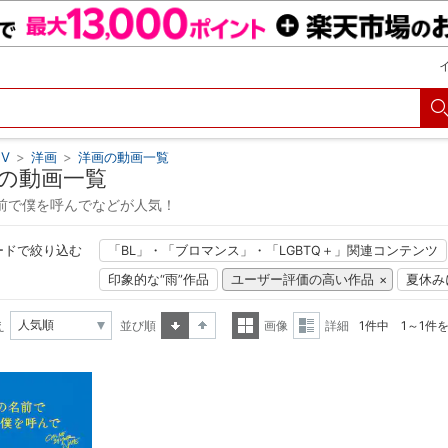
V
>
洋画
>
洋画の動画一覧
の動画一覧
前で僕を呼んでなどが人気！
ードで絞り込む
「BL」・「ブロマンス」・「LGBTQ＋」関連コンテンツ
印象的な“雨”作品
ユーザー評価の高い作品
夏休み
え
並び順
画像
詳細
1件中 1～1件
昇順
降順
一覧
詳細
表示
表示