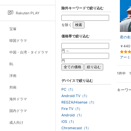
除外キーワードで絞り込む
Rakuten PLAY
を除く
宝塚
価格帯で絞り込む
君の名
韓国ドラマ
￥440
円 ～
中国・台湾・タイドラマ
アーミ
円
BL
1件中 
洋画
デバイスで絞り込む
邦画
PC（1）
キーワ
Android TV（1）
海外ドラマ
REGZA/Hisense（1）
Fire TV（1）
国内ドラマ
Android（1）
iOS（1）
成人向け
Chromecast（1）