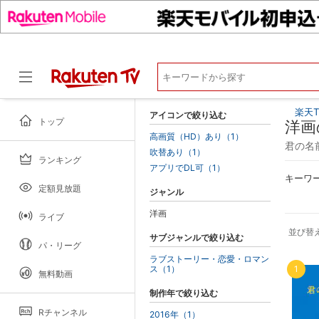
楽天T
アイコンで絞り込む
トップ
洋画
高画質（HD）あり（1）
君の名
吹替あり（1）
ランキング
ドラマ
アプリでDL可（1）
キーワ
定額見放題
ジャンル
洋画
ライブ
並び替
サブジャンルで絞り込む
パ・リーグ
ラブストーリー・恋愛・ロマン
ス（1）
1
無料動画
制作年で絞り込む
Rチャンネル
2016年（1）