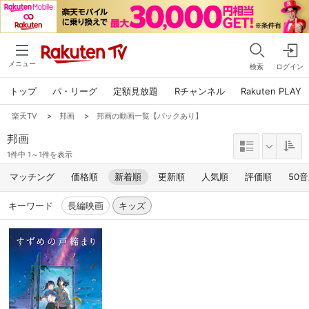
メニュー
検索
ログイン
トップ
パ・リーグ
定額見放題
Rチャンネル
Rakuten PLAY
楽天TV
>
邦画
>
邦画の動画一覧【パックあり】
邦画
1件中 1～1件を表示
マッチング
価格順
新着順
更新順
人気順
評価順
50
キーワード
長編映画
キッズ