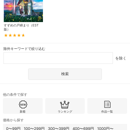
すずめの戸締まり（EST
版）
除外キーワードで絞り込む
を除く
他の条件で探す
新着
ランキング
作品一覧
価格から探す
0〜99円
100〜299円
300〜399円
400〜699円
1000円〜