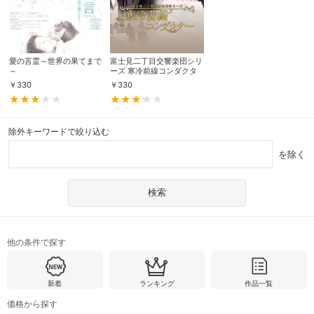
愛の言霊～世界の果てまで
富士見二丁目交響楽団シリ
～
ーズ 寒冷前線コンダクタ
ー
￥
330
￥
330
除外キーワードで絞り込む
を除く
他の条件で探す
新着
ランキング
作品一覧
価格から探す