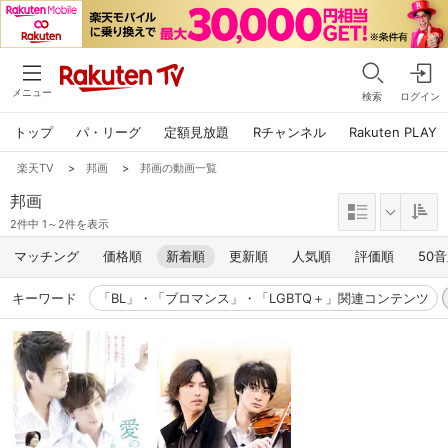
メニュー
検索
ログイン
トップ
パ・リーグ
定額見放題
Rチャンネル
Rakuten PLAY
楽天TV
>
邦画
>
邦画の動画一覧
邦画
2件中 1～2件を表示
マッチング
価格順
新着順
更新順
人気順
評価順
50
キーワード
「BL」・「ブロマンス」・「LGBTQ＋」関連コンテンツ