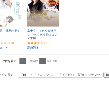
霊～世界の果て
富士見二丁目交響楽団
シリーズ 寒冷前線コン
￥330
ダクター
(3.0)
(3.6)
まこと
高崎翔太
1～2件を表示
表示数
30
60
90
1
ードで探す
「BL」・「ブロマンス」・「LGBTQ＋」関連コンテンツ
1