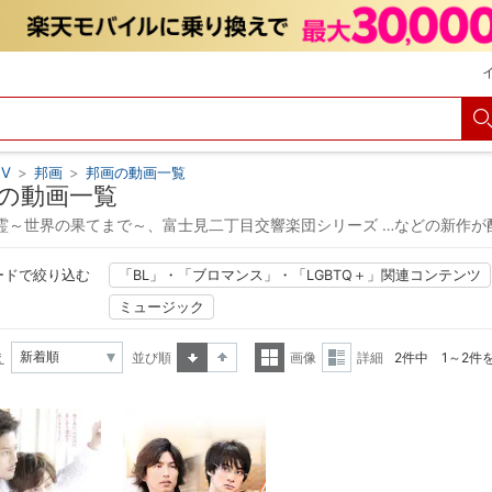
V
>
邦画
>
邦画の動画一覧
の動画一覧
霊～世界の果てまで～、富士見二丁目交響楽団シリーズ …などの新作が
ードで絞り込む
「BL」・「ブロマンス」・「LGBTQ＋」関連コンテンツ
ミュージック
え
並び順
画像
詳細
2件中 1～2件
昇順
降順
一覧
詳細
表示
表示