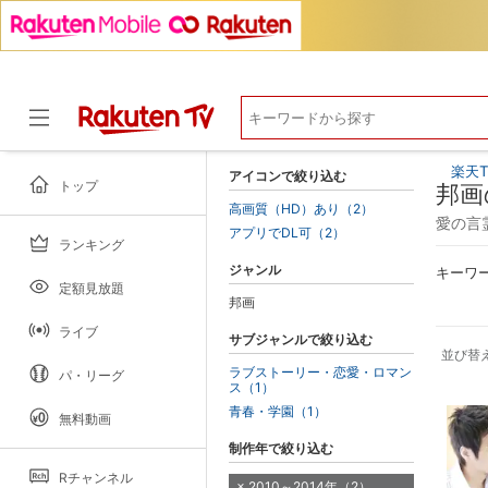
楽天T
アイコンで絞り込む
トップ
邦画
高画質（HD）あり（2）
愛の言
アプリでDL可（2）
ランキング
ドラマ
ジャンル
キーワ
定額見放題
邦画
ライブ
サブジャンルで絞り込む
並び替
ラブストーリー・恋愛・ロマン
パ・リーグ
ス（1）
青春・学園（1）
無料動画
制作年で絞り込む
Rチャンネル
2010～2014年（2）