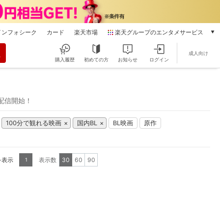
インフォシーク
カード
楽天市場
楽天グループのエンタメサービス
動画配信
成人向け
楽天TV
購入履歴
初めての方
お知らせ
ログイン
本/ゲーム/CD/DVD
楽天ブックス
電子書籍
配信開始！
楽天Kobo
雑誌読み放題
100分で観れる映画
国内BL
BL映画
原作
楽天マガジン
音楽配信
楽天ミュージック
を表示
表示数
30
60
90
1
動画配信ガイド
Rakuten PLAY
無料テレビ
Rチャンネル
チケット