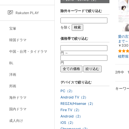
除外キーワードで絞り込む
Rakuten PLAY
を除く
宝塚
愛の言
価格帯で絞り込む
韓国ドラマ
まで～
￥330
中国・台湾・タイドラマ
円 ～
植野堀
円
BL
2件中 
洋画
デバイスで絞り込む
邦画
キーワ
PC（2）
Android TV（2）
海外ドラマ
REGZA/Hisense（2）
国内ドラマ
Fire TV（2）
Android（2）
成人向け
iOS（2）
Chromecast（2）