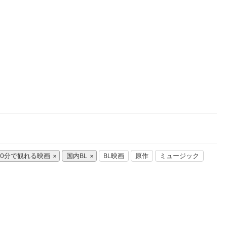
楽天チケット
エンタメニュース
推し楽
00分で観れる映画
国内BL
BL映画
原作
ミュージック