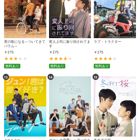
君の歌になる～ついてきて
変人上司に振り回されてま
ラブ・トラクター
バラム～
す
￥
275
￥
275
￥
275
無料あり
無料あり
無料あり
13
14
15
会員設定
会員情報
閉じる
基本情報、本人連絡先、パスワード 、クレ
会員情報変更
ジットカード情報の変更が可能です。
決済方法変更
決済方法の変更が可能です。
JunとJun
ボクらの恋愛シェアハウス
冬すぎて桜