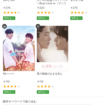
～Boys Love ∞ （アンリ
ミテッド）～
￥
275
￥
220
￥
275
購入明細
４ヵ月分の購入明細の確認が可能です。
無料あり
無料あり
無料あり
16
17
現在獲得済みのお得なクーポンを確認でき
Myクーポン
ます。
レンタル、購入、定額見放題の購入履歴の
購入履歴
確認が可能です。こちらから視聴いただく
と便利です。
お気に入りに登録した作品を確認できま
お気に入り
す。お気に入りに追加した作品の削除も可
能です。
Mr.ハート
君の視線が止まる先に
サイト内の閲覧履歴を確認できます。履歴
閲覧履歴
￥
110
￥
110
の削除も可能です。
無料あり
無料あり
サイト内で表示される作品の表示制限が可
視聴年齢制限
能です。5段階の年齢区分から選択できま
す。
除外キーワードで絞り込む