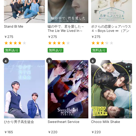
Stand BI Me
嘘の中で、君を愛した～
ボクらの恋愛シェアハウス
The Lie We Lived In～
４～Boys Love ∞ （アン
リミテッド） ～
￥
275
￥
275
￥
275
無料あり
無料あり
無料あり
4
5
6
ひかり男子高生徒会
Sweetheart Service
Choco Milk Shake
￥
165
￥
220
￥
220