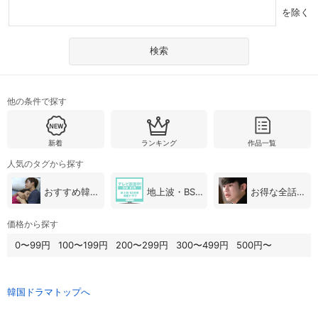
を除く
スマホなどでRakuten TVを視聴する際のデ
視聴デバイス一覧
バイス連携の設定ができます。
視聴年齢制限の変更時にパスコード入力が
パスコード設定
求められるのでお子さまがいても安心で
す。
他の条件で探す
メルマガの配信停止、配信先のメールアド
メルマガ
レスの変更が可能です。
新着
ランキング
作品一覧
人気のタグから探す
定額見放題コンテンツの解約はこちらから
定額見放題解約
可能です。
おすすめ韓国ドラマ
地上波・BS放送（韓国ドラマ）
お得な全話パック
価格から探す
ログアウト
0〜99円
100〜199円
200〜299円
300〜499円
500円〜
韓国ドラマトップへ