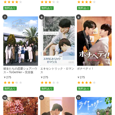
無料あり
無料あり
無料あり
7
8
9
彼女たちの恋愛シェアハウ
エキセントリック・ロマン
ボナペティ！
ス～ToGetHer～完全版
ス
￥
275
￥
275
￥
275
無料あり
無料あり
無料あり
10
11
12