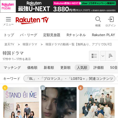
メニュー
検索
ログイン
トップ
パ・リーグ
定額見放題
Rチャンネル
Rakuten PLAY
楽天TV
>
韓国ドラマ
>
韓国ドラマの動画一覧【無料あり、アプリでDL可】
韓国ドラマ
17件中 1～17件を表示
マッチング
価格順
新着順
更新順
人気順
評価順
50
キーワード
「BL」・「ブロマンス」・「LGBTQ＋」関連コンテンツ
1
2
3