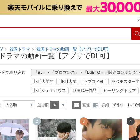
V
>
韓国ドラマ
>
韓国ドラマの動画一覧【アプリでDL可】
ドラマの動画一覧【アプリでDL可】
ードで絞り込む
「BL」・「ブロマンス」・「LGBTQ＋」関連コンテンツ
[BL]大学生
[BL]大学
ラブコメBL
K-POPスター
[BL]シェアハウス
LGBTQ+作品
ヒーリングドラマ
え
並び順
画像
詳細
18件中 1～18
昇順
降順
一覧
詳細
2
3
4
表示
表示