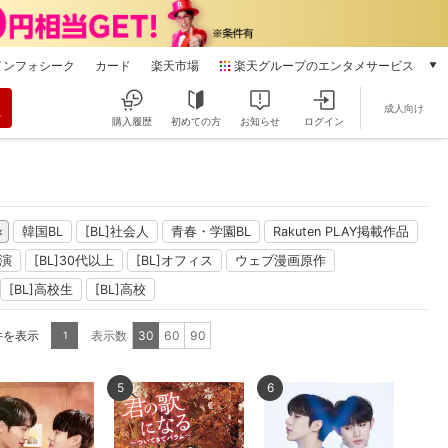
インフォシーク
カード
楽天市場
楽天グループのエンタメサービス
動画配信
成人向け
楽天TV
購入履歴
初めての方
お知らせ
ログイン
本/ゲーム/CD/DVD
楽天ブックス
電子書籍
楽天Kobo
韓国BL
[BL]社会人
青春・学園BL
Rakuten PLAY掲載作品
雑誌読み放題
楽天マガジン
出演
[BL]30代以上
[BL]オフィス
ウェブ漫画原作
音楽配信
[BL]高校生
[BL]高校
楽天ミュージック
動画配信ガイド
件を表示
表示数
30
60
90
1
Rakuten PLAY
無料テレビ
5
6
Rチャンネル
チケット