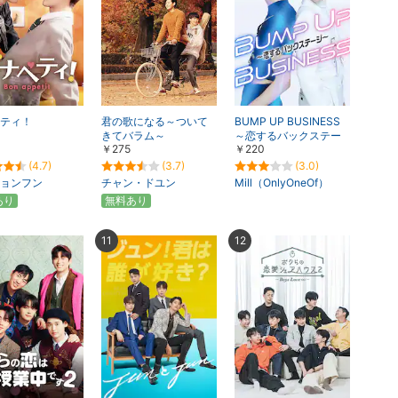
楽天チケット
エンタメニュース
推し楽
ティ！
君の歌になる～ついて
BUMP UP BUSINESS
きてバラム～
～恋するバックステー
￥275
￥220
ジ～
(4.7)
(3.7)
(3.0)
ョンフン
チャン・ドユン
Mill（OnlyOneOf）
あり
無料あり
11
12