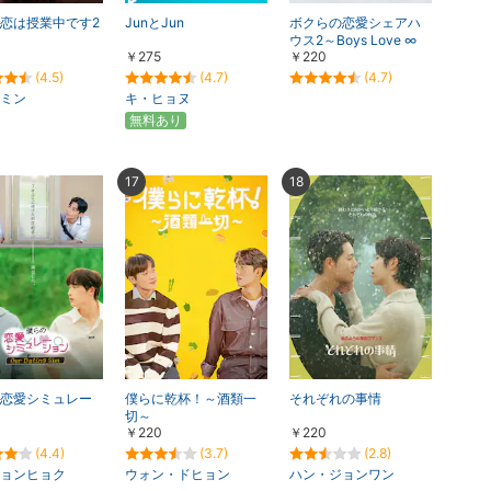
恋は授業中です2
JunとJun
ボクらの恋愛シェアハ
ウス2～Boys Love ∞
￥275
￥220
（アンリミテッド）～
(4.5)
(4.7)
(4.7)
ミン
キ・ヒョヌ
無料あり
17
18
恋愛シミュレー
僕らに乾杯！～酒類一
それぞれの事情
切～
￥220
￥220
(4.4)
(3.7)
(2.8)
ョンヒョク
ウォン・ドヒョン
ハン・ジョンワン