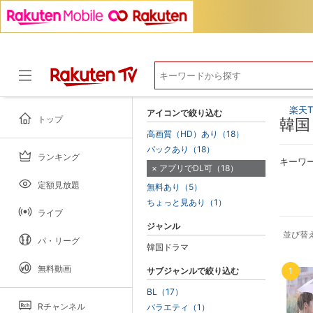
楽天T
アイコンで絞り込む
トップ
韓国
高画質（HD）あり（18）
パックあり（18）
ランキング
ドラマ
キーワ
アプリでDL可（18）
定額見放題
無料あり（5）
ちょっと見あり（1）
ライブ
ジャンル
並び替
パ・リーグ
韓国ドラマ
無料動画
サブジャンルで絞り込む
1
BL（17）
Rチャンネル
バラエティ（1）