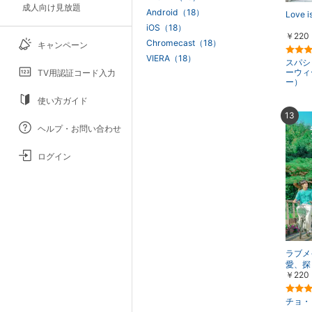
成人向け見放題
Android（18）
Love is
iOS（18）
￥220
Chromecast（18）
キャンペーン
VIERA（18）
スパシ
ーウィ
TV用認証コード入力
ー）
使い方ガイド
13
ヘルプ・お問い合わせ
ログイン
ラブメ
愛、探
￥220
チョ・