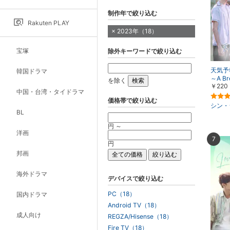
制作年で絞り込む
Rakuten PLAY
2023年（18）
宝塚
除外キーワードで絞り込む
天気予
韓国ドラマ
～A Br
を除く
￥220
中国・台湾・タイドラマ
価格帯で絞り込む
シン・
BL
円 ～
洋画
7
円
邦画
海外ドラマ
デバイスで絞り込む
PC（18）
国内ドラマ
Android TV（18）
成人向け
REGZA/Hisense（18）
Fire TV（18）