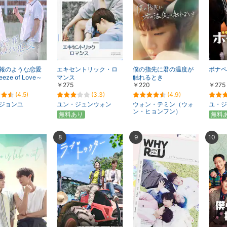
報のような恋愛
エキセントリック・ロ
僕の指先に君の温度が
ボナペ
eeze of Love～
マンス
触れるとき
￥275
￥220
￥275
(4.5)
(3.3)
(4.9)
ジョンユ
ユン・ジュンウォン
ウォン・テミン（ウォ
ユ・ジ
ン・ヒョンフン）
無料あり
無料
8
9
10