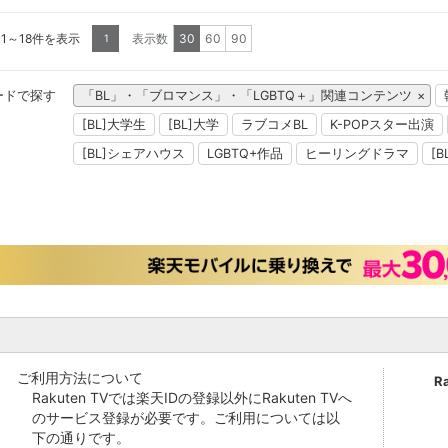
 1～18件を表示
表示数
30
60
90
1
ードで探す
「BL」・「ブロマンス」・「LGBTQ＋」関連コンテンツ
[BL]大学生
[BL]大学
ラブコメBL
K-POPスター出演
[BL]シェアハウス
LGBTQ+作品
ヒーリングドラマ
[
ご利用方法について
R
Rakuten TVでは楽天IDの登録以外にRakuten TVへ
のサービス登録が必要です。ご利用については以
下の通りです。