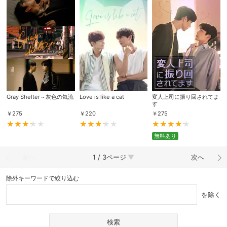
Gray Shelter～灰色の気流
Love is like a cat
変人上司に振り回されてま
す
￥
275
￥
220
￥
275
無料あり
前へ
1 / 3ページ
次へ
除外キーワードで絞り込む
を除く