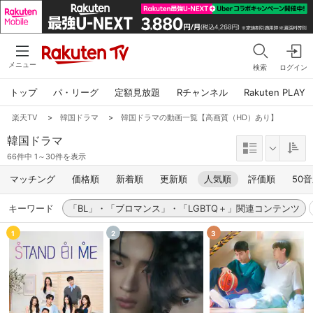
メニュー
検索
ログイン
トップ
パ・リーグ
定額見放題
Rチャンネル
Rakuten PLAY
楽天TV
>
韓国ドラマ
>
韓国ドラマの動画一覧【高画質（HD）あり】
韓国ドラマ
66件中 1～30件を表示
マッチング
価格順
新着順
更新順
人気順
評価順
50
キーワード
「BL」・「ブロマンス」・「LGBTQ＋」関連コンテンツ
1
2
3