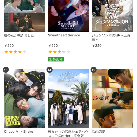
桃の花が咲きました
Sweetheart Service
ジュンソンホのQR～上海
編～
￥
220
￥
220
￥
220
無料あり
13
14
15
会員設定
会員情報
閉じる
基本情報、本人連絡先、パスワード 、クレ
会員情報変更
ジットカード情報の変更が可能です。
Choco Milk Shake
彼女たちの恋愛シェアハウ
乙の恋愛
決済方法変更
決済方法の変更が可能です。
ス～ToGetHer～完全版