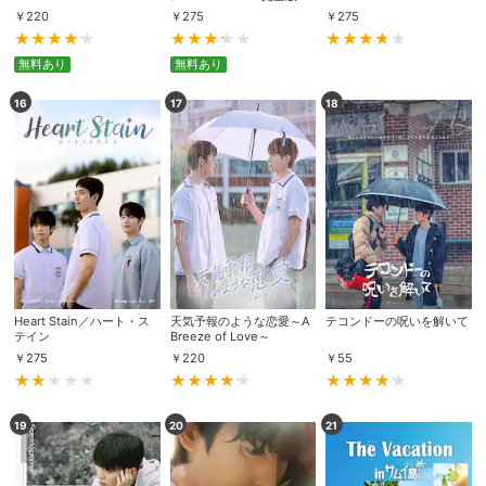
￥
220
￥
275
￥
275
無料あり
無料あり
購入明細
４ヵ月分の購入明細の確認が可能です。
16
17
18
現在獲得済みのお得なクーポンを確認でき
Myクーポン
ます。
レンタル、購入、定額見放題の購入履歴の
購入履歴
確認が可能です。こちらから視聴いただく
と便利です。
お気に入りに登録した作品を確認できま
お気に入り
す。お気に入りに追加した作品の削除も可
能です。
Heart Stain／ハート・ス
天気予報のような恋愛～A
テコンドーの呪いを解いて
テイン
Breeze of Love～
￥
275
￥
220
￥
55
サイト内の閲覧履歴を確認できます。履歴
閲覧履歴
の削除も可能です。
19
20
21
サイト内で表示される作品の表示制限が可
視聴年齢制限
能です。5段階の年齢区分から選択できま
す。