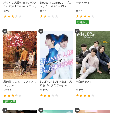
ボクらの恋愛シェアハウス
Blossom Campus（ブロ
ボナペティ！
3～Boys Love ∞ （アンリ
ッサム・キャンパス）
ミテッド）～
￥
220
￥
275
￥
275
無料あり
25
26
27
君の歌になる～ついてきて
BUMP UP BUSINESS～恋
告白ができず
バラム～
するバックステージ～
￥
275
￥
220
￥
275
無料あり
28
29
30