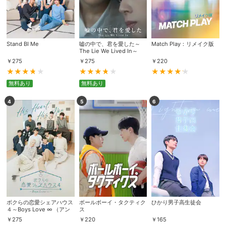
Stand BI Me
嘘の中で、君を愛した～
Match Play：リメイク版
The Lie We Lived In～
￥
275
￥
275
￥
220
無料あり
無料あり
4
5
6
ボクらの恋愛シェアハウス
ボールボーイ・タクティク
ひかり男子高生徒会
４～Boys Love ∞ （アン
ス
リミテッド） ～
￥
275
￥
220
￥
165