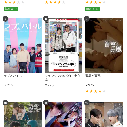
無料あり
無料あり
7
8
9
ラブ＆バトル
ジュンソンホのQR～東京
雷雲と雨風
編～
￥
220
￥
220
￥
275
10
11
12