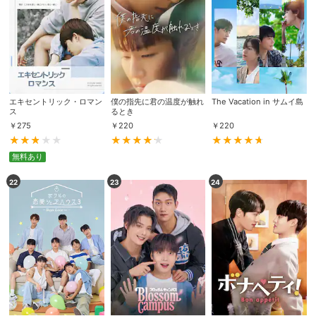
スマホなどでRakuten TVを視聴する際のデ
視聴デバイス一覧
バイス連携の設定ができます。
視聴年齢制限の変更時にパスコード入力が
パスコード設定
求められるのでお子さまがいても安心で
す。
エキセントリック・ロマン
僕の指先に君の温度が触れ
The Vacation in サムイ島
ス
るとき
メルマガの配信停止、配信先のメールアド
￥
275
￥
220
￥
220
メルマガ
レスの変更が可能です。
無料あり
定額見放題コンテンツの解約はこちらから
定額見放題解約
22
23
24
可能です。
ログアウト