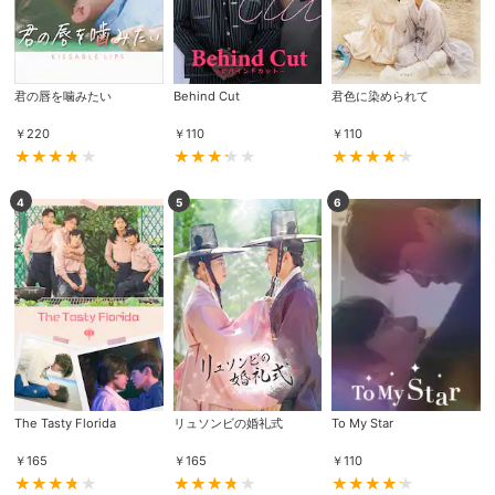
君の唇を噛みたい
Behind Cut
君色に染められて
￥
220
￥
110
￥
110
4
5
6
The Tasty Florida
リュソンビの婚礼式
To My Star
￥
165
￥
165
￥
110