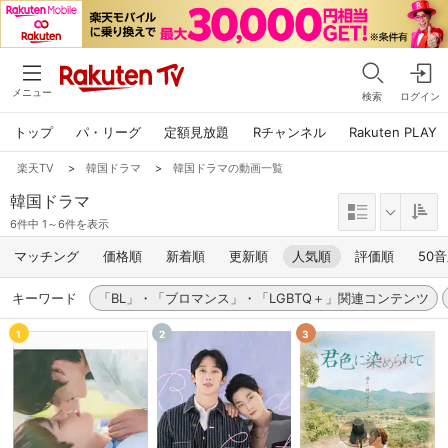
メニュー
検索
ログイン
トップ
パ・リーグ
定額見放題
Rチャンネル
Rakuten PLAY
楽天TV
>
韓国ドラマ
>
韓国ドラマの動画一覧
韓国ドラマ
6件中 1～6件を表示
マッチング
価格順
新着順
更新順
人気順
評価順
50
キーワード
「BL」・「ブロマンス」・「LGBTQ＋」関連コンテンツ
1
2
3