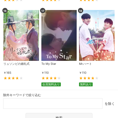
16
17
18
購入明細
４ヵ月分の購入明細の確認が可能です。
現在獲得済みのお得なクーポンを確認でき
Myクーポン
ます。
レンタル、購入、定額見放題の購入履歴の
購入履歴
確認が可能です。こちらから視聴いただく
と便利です。
リュソンビの婚礼式
To My Star
Mr.ハート
お気に入りに登録した作品を確認できま
お気に入り
す。お気に入りに追加した作品の削除も可
￥
165
￥
110
￥
110
能です。
会員無料あり
無料あり
サイト内の閲覧履歴を確認できます。履歴
閲覧履歴
の削除も可能です。
除外キーワードで絞り込む
を除く
サイト内で表示される作品の表示制限が可
視聴年齢制限
能です。5段階の年齢区分から選択できま
す。