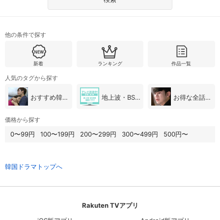
スマホなどでRakuten TVを視聴する際のデ
視聴デバイス一覧
バイス連携の設定ができます。
他の条件で探す
視聴年齢制限の変更時にパスコード入力が
パスコード設定
求められるのでお子さまがいても安心で
す。
新着
ランキング
作品一覧
人気のタグから探す
メルマガの配信停止、配信先のメールアド
メルマガ
レスの変更が可能です。
おすすめ韓国ドラマ
地上波・BS放送（韓国ドラマ）
お得な全話パック
価格から探す
定額見放題コンテンツの解約はこちらから
定額見放題解約
可能です。
0〜99円
100〜199円
200〜299円
300〜499円
500円〜
ログアウト
韓国ドラマトップへ
Rakuten TVアプリ