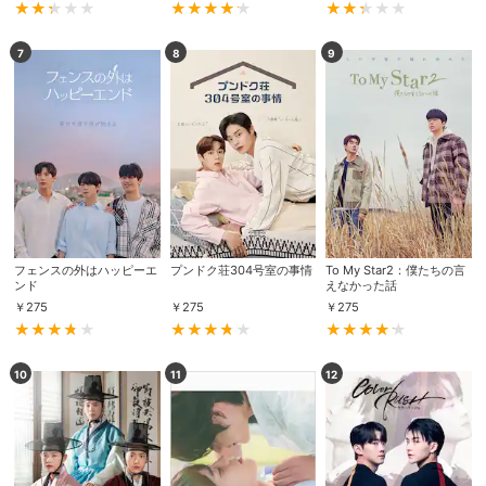
7
8
9
フェンスの外はハッピーエ
プンドク荘304号室の事情
To My Star2：僕たちの言
ンド
えなかった話
￥
275
￥
275
￥
275
10
11
12