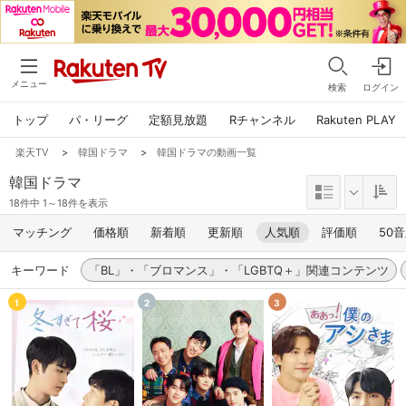
メニュー
検索
ログイン
トップ
パ・リーグ
定額見放題
Rチャンネル
Rakuten PLAY
楽天TV
>
韓国ドラマ
>
韓国ドラマの動画一覧
韓国ドラマ
18件中 1～18件を表示
マッチング
価格順
新着順
更新順
人気順
評価順
50
キーワード
「BL」・「ブロマンス」・「LGBTQ＋」関連コンテンツ
1
2
3