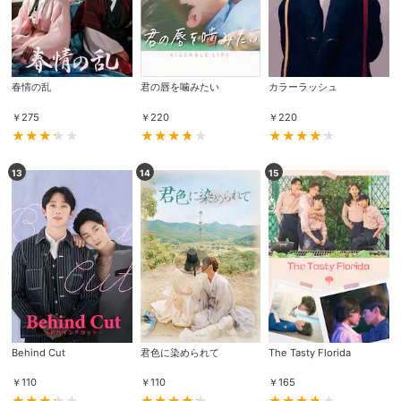
春情の乱
君の唇を噛みたい
カラーラッシュ
￥
275
￥
220
￥
220
13
14
15
会員設定
会員情報
閉じる
基本情報、本人連絡先、パスワード 、クレ
会員情報変更
ジットカード情報の変更が可能です。
Behind Cut
君色に染められて
The Tasty Florida
￥
110
￥
110
￥
165
決済方法変更
決済方法の変更が可能です。