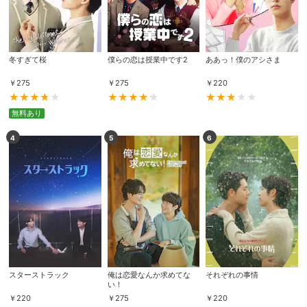
冬すぎて桜
僕らの恋は授業中です2
ああっ！僕のアシさま
￥
275
￥
275
￥
220
無料あり
4
5
6
スターストラック
俺は恋愛なんか求めてな
それぞれの事情
い！
￥
220
￥
275
￥
220