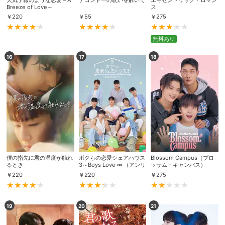
Breeze of Love～
ス
￥
220
￥
55
￥
275
購入明細
４ヵ月分の購入明細の確認が可能です。
無料あり
16
17
18
現在獲得済みのお得なクーポンを確認でき
Myクーポン
ます。
レンタル、購入、定額見放題の購入履歴の
購入履歴
確認が可能です。こちらから視聴いただく
と便利です。
お気に入りに登録した作品を確認できま
お気に入り
す。お気に入りに追加した作品の削除も可
能です。
僕の指先に君の温度が触れ
ボクらの恋愛シェアハウス
Blossom Campus（ブロ
るとき
3～Boys Love ∞ （アンリ
ッサム・キャンパス）
サイト内の閲覧履歴を確認できます。履歴
ミテッド）～
閲覧履歴
￥
220
￥
220
￥
275
の削除も可能です。
サイト内で表示される作品の表示制限が可
19
20
21
視聴年齢制限
能です。5段階の年齢区分から選択できま
す。