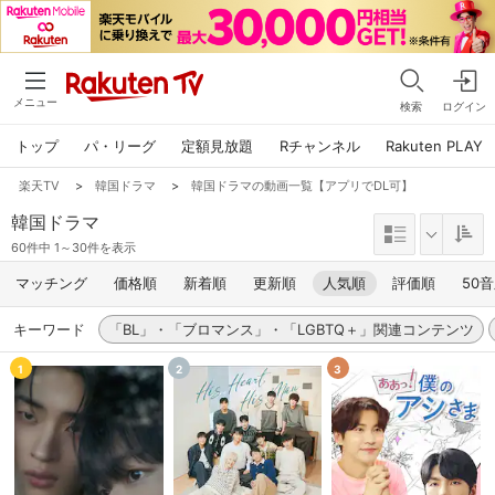
メニュー
検索
ログイン
トップ
パ・リーグ
定額見放題
Rチャンネル
Rakuten PLAY
楽天TV
>
韓国ドラマ
>
韓国ドラマの動画一覧【アプリでDL可】
韓国ドラマ
60件中 1～30件を表示
マッチング
価格順
新着順
更新順
人気順
評価順
50
キーワード
「BL」・「ブロマンス」・「LGBTQ＋」関連コンテンツ
1
2
3