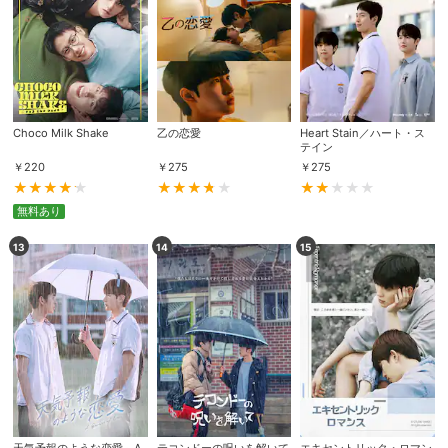
Choco Milk Shake
乙の恋愛
Heart Stain／ハート・ス
テイン
￥
220
￥
275
￥
275
無料あり
13
14
15
会員設定
会員情報
閉じる
基本情報、本人連絡先、パスワード 、クレ
会員情報変更
ジットカード情報の変更が可能です。
決済方法変更
決済方法の変更が可能です。
天気予報のような恋愛～A
テコンドーの呪いを解いて
エキセントリック・ロマン