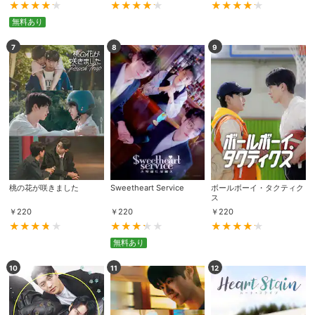
無料あり
7
8
9
桃の花が咲きました
Sweetheart Service
ボールボーイ・タクティク
ス
￥
220
￥
220
￥
220
無料あり
10
11
12