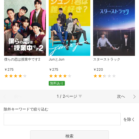
僕らの恋は授業中です2
JunとJun
スターストラック
￥
275
￥
275
￥
220
無料あり
前へ
1 / 2ページ
次へ
除外キーワードで絞り込む
を除く