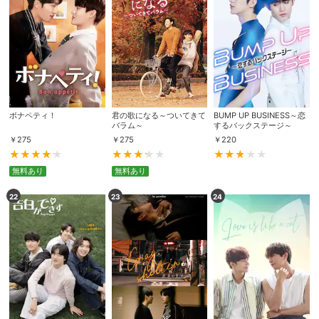
スマホなどでRakuten TVを視聴する際のデ
視聴デバイス一覧
バイス連携の設定ができます。
視聴年齢制限の変更時にパスコード入力が
パスコード設定
求められるのでお子さまがいても安心で
す。
ボナペティ！
君の歌になる～ついてきて
BUMP UP BUSINESS～恋
メルマガの配信停止、配信先のメールアド
バラム～
するバックステージ～
メルマガ
レスの変更が可能です。
￥
275
￥
275
￥
220
無料あり
無料あり
定額見放題コンテンツの解約はこちらから
定額見放題解約
可能です。
22
23
24
ログアウト