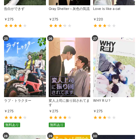
告白ができず
Gray Shelter～灰色の気流
Love is like a cat
￥
275
￥
275
￥
220
25
26
27
ラブ・トラクター
変人上司に振り回されてま
WHY R U？
す
￥
275
￥
275
￥
275
無料あり
無料あり
28
29
30