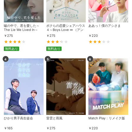
嘘の中で、君を愛した～
ボクらの恋愛シェアハウス
ああっ！僕のアシさま
The Lie We Lived In～
４～Boys Love ∞ （アン
リミテッド） ～
￥
275
￥
275
￥
220
無料あり
無料あり
4
5
6
ひかり男子高生徒会
雷雲と雨風
Match Play：リメイク版
￥
165
￥
275
￥
220