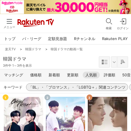
メニュー
検索
ログイン
トップ
パ・リーグ
定額見放題
Rチャンネル
Rakuten PLAY
楽天TV
>
韓国ドラマ
>
韓国ドラマの動画一覧
韓国ドラマ
3件中 1～3件を表示
マッチング
価格順
新着順
更新順
人気順
評価順
50
キーワード
「BL」・「ブロマンス」・「LGBTQ＋」関連コンテンツ
1
2
3