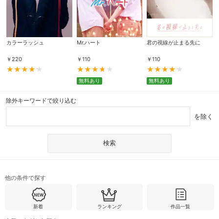
カラーラッシュ
Mr.ハート
君の視線が止まる先に
￥
220
￥
110
￥
110
無料あり
無料あり
除外キーワードで絞り込む
を除く
他の条件で探す
新着
ランキング
作品一覧