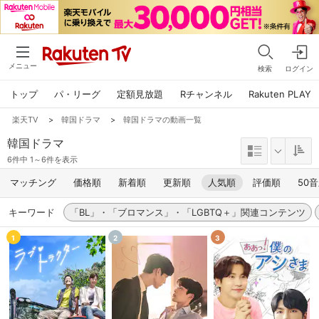
メニュー
検索
ログイン
トップ
パ・リーグ
定額見放題
Rチャンネル
Rakuten PLAY
楽天TV
>
韓国ドラマ
>
韓国ドラマの動画一覧
韓国ドラマ
6件中 1～6件を表示
マッチング
価格順
新着順
更新順
人気順
評価順
50
キーワード
「BL」・「ブロマンス」・「LGBTQ＋」関連コンテンツ
1
2
3