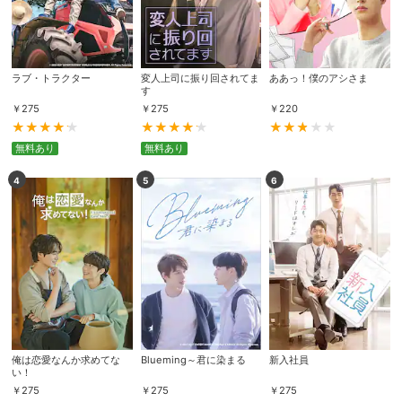
ラブ・トラクター
変人上司に振り回されてま
ああっ！僕のアシさま
す
￥
275
￥
275
￥
220
無料あり
無料あり
4
5
6
俺は恋愛なんか求めてな
Blueming～君に染まる
新入社員
い！
￥
275
￥
275
￥
275