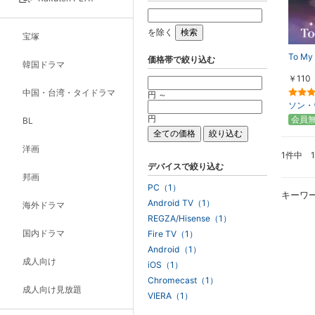
を除く
宝塚
To My 
価格帯で絞り込む
韓国ドラマ
￥110
中国・台湾・タイドラマ
円 ～
ソン・
円
会員
BL
洋画
1件中 
デバイスで絞り込む
邦画
PC（1）
キーワ
Android TV（1）
海外ドラマ
REGZA/Hisense（1）
国内ドラマ
Fire TV（1）
Android（1）
成人向け
iOS（1）
Chromecast（1）
成人向け見放題
VIERA（1）