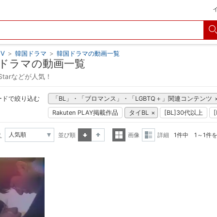
V
>
韓国ドラマ
>
韓国ドラマの動画一覧
ドラマの動画一覧
y Starなどが人気！
ードで絞り込む
「BL」・「ブロマンス」・「LGBTQ＋」関連コンテンツ
Rakuten PLAY掲載作品
タイBL
[BL]30代以上
え
並び順
画像
詳細
1件中 1～1件
昇順
降順
一覧
詳細
表示
表示