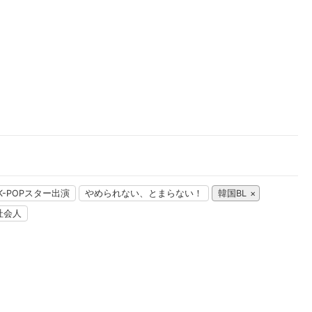
推し楽
K-POPスター出演
やめられない、とまらない！
韓国BL
]社会人