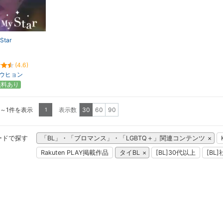
Star
(4.6)
ウヒョン
無料あり
1～1件を表示
表示数
30
60
90
1
ードで探す
「BL」・「ブロマンス」・「LGBTQ＋」関連コンテンツ
Rakuten PLAY掲載作品
タイBL
[BL]30代以上
[BL