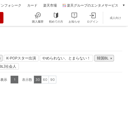
インフォシーク
カード
楽天市場
楽天グループのエンタメサービス
動画配信
成人向け
楽天TV
購入履歴
初めての方
お知らせ
ログイン
本/ゲーム/CD/DVD
楽天ブックス
電子書籍
楽天Kobo
雑誌読み放題
K-POPスター出演
やめられない、とまらない！
韓国BL
楽天マガジン
[BL]社会人
音楽配信
楽天ミュージック
を表示
表示数
30
60
90
1
動画配信ガイド
Rakuten PLAY
無料テレビ
Rチャンネル
チケット
楽天チケット
エンタメニュース