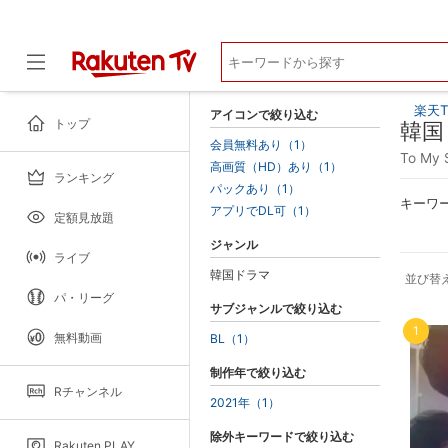
楽天T
アイコンで絞り込む
トップ
韓国
会員無料あり（1）
To M
高画質（HD）あり（1）
ランキング
ドラマ
パックあり（1）
キーワ
アプリでDL可（1）
定額見放題
ジャンル
ライブ
韓国ドラマ
並び替
パ・リーグ
サブジャンルで絞り込む
1
無料動画
BL（1）
制作年で絞り込む
Rチャンネル
2021年（1）
除外キーワードで絞り込む
Rakuten PLAY