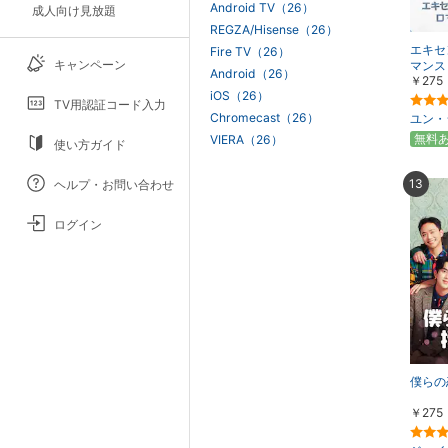
Android TV（26）
成人向け見放題
REGZA/Hisense（26）
エキセ
Fire TV（26）
キャンペーン
マンス
Android（26）
￥275
iOS（26）
TV用認証コード入力
Chromecast（26）
ユン・
無料
VIERA（26）
使い方ガイド
13
ヘルプ・お問い合わせ
ログイン
僕らの
￥275