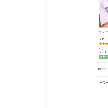
Mr.ハ
￥110
ハン・
ジン）
無料
26件中
キーワ