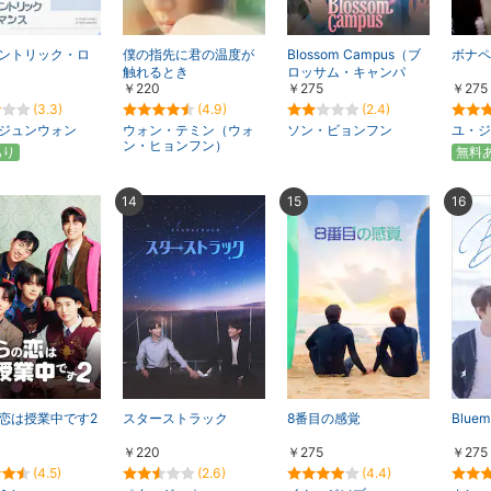
ントリック・ロ
僕の指先に君の温度が
Blossom Campus（ブ
ボナペ
触れるとき
ロッサム・キャンパ
￥220
￥275
￥275
ス）
(3.3)
(4.9)
(2.4)
ジュンウォン
ウォン・テミン（ウォ
ソン・ビョンフン
ユ・ジ
ン・ヒョンフン）
あり
無料
14
15
16
恋は授業中です2
スターストラック
8番目の感覚
Blue
￥220
￥275
￥275
(4.5)
(2.6)
(4.4)