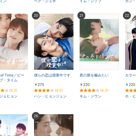
ミン
ペク・ジュホ
イム・ジソブ
カン・
20
21
22
 of Time／ピー
僕らの恋は授業中です
君の唇を噛みたい
カラー
ブ・タイム
￥275
￥220
￥220
(4.3)
(4.0)
(4.3)
ジェヒョン
ハン・ヒョンジュン
キム・ジウン
ホ・ヒ
26