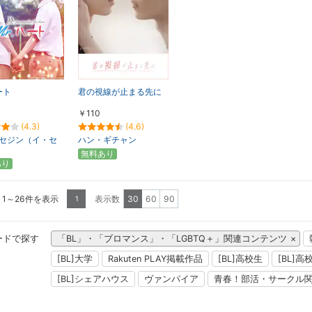
ート
君の視線が止まる先に
￥110
(4.3)
(4.6)
セジン（イ・セ
ハン・ギチャン
無料あり
あり
 1～26件を表示
表示数
30
60
90
1
ードで探す
「BL」・「ブロマンス」・「LGBTQ＋」関連コンテンツ
[BL]大学
Rakuten PLAY掲載作品
[BL]高校生
[BL]高
[BL]シェアハウス
ヴァンパイア
青春！部活・サークル