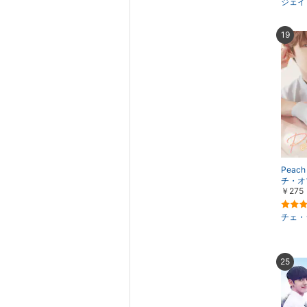
ジェイ
19
Peach
チ・オ
￥275
チェ・
25