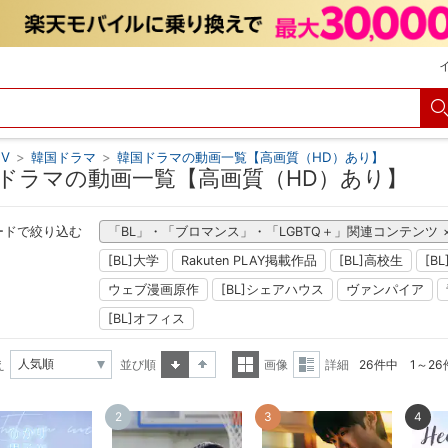
V
>
韓国ドラマ
>
韓国ドラマの動画一覧【高画質（HD）あり】
ドラマの動画一覧【高画質（HD）あり】
ードで絞り込む
「BL」・「ブロマンス」・「LGBTQ＋」関連コンテンツ
[BL]大学
Rakuten PLAY掲載作品
[BL]高校生
[B
ウェブ漫画原作
[BL]シェアハウス
ヴァンパイア
[BL]オフィス
え
並び順
画像
詳細
26件中 1～2
昇順
降順
一覧
詳細
2
3
4
表示
表示