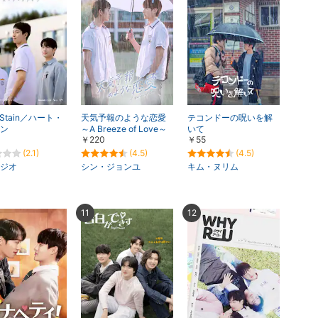
楽天チケット
エンタメニュース
推し楽
t Stain／ハート・
天気予報のような恋愛
テコンドーの呪いを解
ン
～A Breeze of Love～
いて
￥220
￥55
(2.1)
(4.5)
(4.5)
ジオ
シン・ジョンユ
キム・ヌリム
11
12