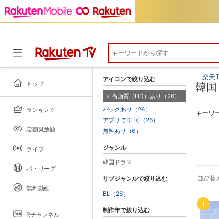
楽天T
アイコンで絞り込む
トップ
韓国
高画質（HD）あり（26）
パックあり（26）
ランキング
ドラマ
キーワ
アプリでDL可（26）
定額見放題
無料あり（6）
ジャンル
ライブ
韓国ドラマ
パ・リーグ
並び替
サブジャンルで絞り込む
無料動画
BL（26）
1
制作年で絞り込む
Rチャンネル