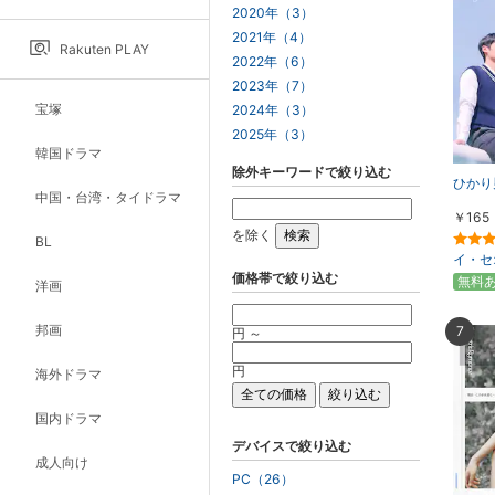
2020年（3）
2021年（4）
Rakuten PLAY
2022年（6）
2023年（7）
宝塚
2024年（3）
2025年（3）
韓国ドラマ
除外キーワードで絞り込む
ひかり
中国・台湾・タイドラマ
￥165
を除く
BL
イ・セ
価格帯で絞り込む
無料
洋画
邦画
7
円 ～
円
海外ドラマ
国内ドラマ
デバイスで絞り込む
成人向け
PC（26）