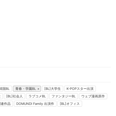
韓国BL
青春・学園BL
[BL]大学生
K-POPスター出演
校
[BL]社会人
ラブコメBL
ファンタジーBL
ウェブ漫画原作
関連作品
DOMUNDI Family 出演作
[BL]オフィス