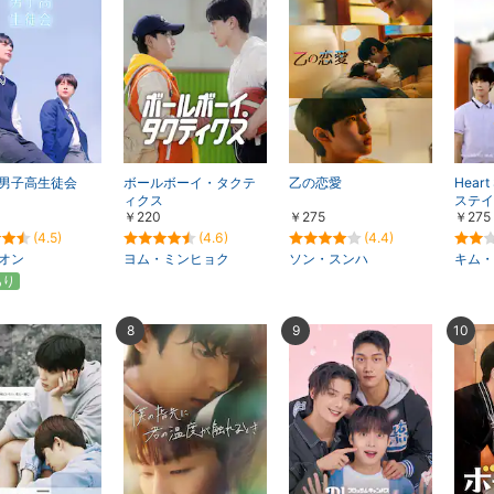
男子高生徒会
ボールボーイ・タクテ
乙の恋愛
Hear
ィクス
ステイ
￥220
￥275
￥275
(4.5)
(4.6)
(4.4)
オン
ヨム・ミンヒョク
ソン・スンハ
キム・
あり
8
9
10