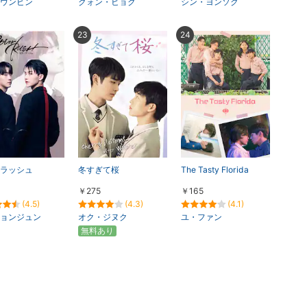
ウンビン
クォン・ヒョク
シン・ヨンソク
23
24
ラッシュ
冬すぎて桜
The Tasty Florida
￥275
￥165
(4.5)
(4.3)
(4.1)
ョンジュン
オク・ジヌク
ユ・ファン
無料あり