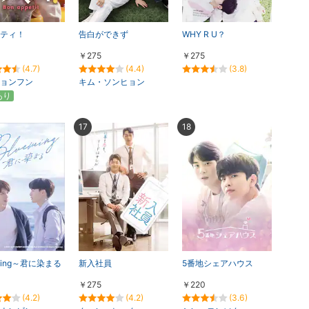
ティ！
告白ができず
WHY R U？
￥275
￥275
(4.7)
(4.4)
(3.8)
ョンフン
キム・ソンヒョン
あり
17
18
ming～君に染まる
新入社員
5番地シェアハウス
￥275
￥220
(4.2)
(4.2)
(3.6)