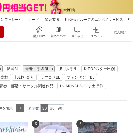
インフォシーク
カード
楽天市場
楽天グループのエンタメサービス
動画配信
成人向け
楽天TV
購入履歴
初めての方
お知らせ
ログイン
本/ゲーム/CD/DVD
楽天ブックス
電子書籍
楽天Kobo
韓国BL
青春・学園BL
[BL]大学生
K-POPスター出演
雑誌読み放題
楽天マガジン
L]高校
[BL]社会人
ラブコメBL
ファンタジーBL
音楽配信
青春！部活・サークル関連作品
DOMUNDI Family 出演作
楽天ミュージック
動画配信ガイド
Rakuten PLAY
6件を表示
表示数
30
60
90
1
無料テレビ
Rチャンネル
5
6
チケット