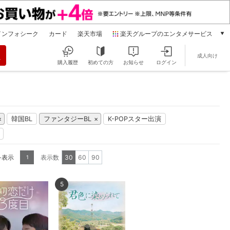
インフォシーク
カード
楽天市場
楽天グループのエンタメサービス
動画配信
成人向け
楽天TV
購入履歴
初めての方
お知らせ
ログイン
本/ゲーム/CD/DVD
楽天ブックス
電子書籍
楽天Kobo
韓国BL
ファンタジーBL
K-POPスター出演
雑誌読み放題
楽天マガジン
音楽配信
楽天ミュージック
を表示
表示数
30
60
90
1
動画配信ガイド
Rakuten PLAY
5
無料テレビ
Rチャンネル
チケット