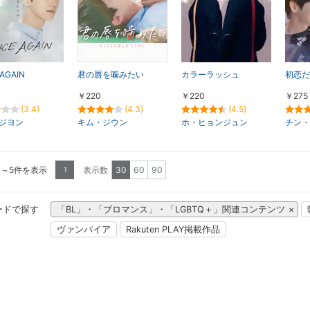
AGAIN
君の唇を噛みたい
カラーラッシュ
初恋だ
￥220
￥220
￥275
(3.4)
(4.3)
(4.5)
ジヨン
キム・ジウン
ホ・ヒョンジュン
チン・
1～5件を表示
表示数
30
60
90
1
ードで探す
「BL」・「ブロマンス」・「LGBTQ＋」関連コンテンツ
ヴァンパイア
Rakuten PLAY掲載作品