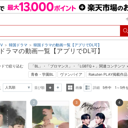
V
>
韓国ドラマ
>
韓国ドラマの動画一覧【アプリでDL可】
ドラマの動画一覧【アプリでDL可】
ードで絞り込む
「BL」・「ブロマンス」・「LGBTQ＋」関連コンテンツ
青春・学園BL
ヴァンパイア
Rakuten PLAY掲載作品
え
並び順
画像
詳細
5件中 1～5件
昇順
降順
一覧
詳細
2
3
4
表示
表示