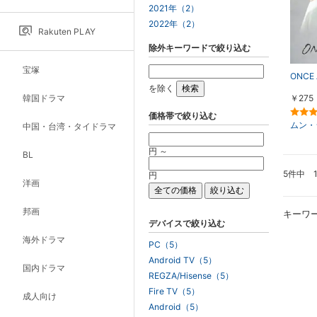
2021年（2）
2022年（2）
Rakuten PLAY
除外キーワードで絞り込む
宝塚
ONCE 
を除く
韓国ドラマ
￥275
価格帯で絞り込む
ムン・
中国・台湾・タイドラマ
円 ～
BL
5件中 
円
洋画
邦画
キーワ
デバイスで絞り込む
海外ドラマ
PC（5）
Android TV（5）
国内ドラマ
REGZA/Hisense（5）
Fire TV（5）
成人向け
Android（5）