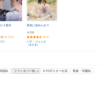
楽天チケット
エンタメニュース
推し楽
け３度目
君色に染められて
￥110
(3.6)
(4.5)
ゴン
パク・ジュンヒ
（A.C.E）
韓国BL
ファンタジーBL
K-POPスター出演
青春・学園BL