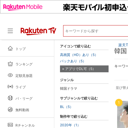
楽天T
アイコンで絞り込む
トップ
韓国
高画質（HD）あり（5）
パックあり（5）
ランキング
ドラマ
キーワ
アプリでDL可（5）
定額見放題
ジャンル
ライブ
並び替
韓国ドラマ
サブジャンルで絞り込む
パ・リーグ
1
BL（5）
無料動画
制作年で絞り込む
2020年（1）
Rチャンネル