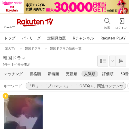
メニュー
検索
ログイン
トップ
パ・リーグ
定額見放題
Rチャンネル
Rakuten PLAY
楽天TV
>
韓国ドラマ
>
韓国ドラマの動画一覧
韓国ドラマ
1件中 1～1件を表示
マッチング
価格順
新着順
更新順
人気順
評価順
50
キーワード
「BL」・「ブロマンス」・「LGBTQ＋」関連コンテンツ
1