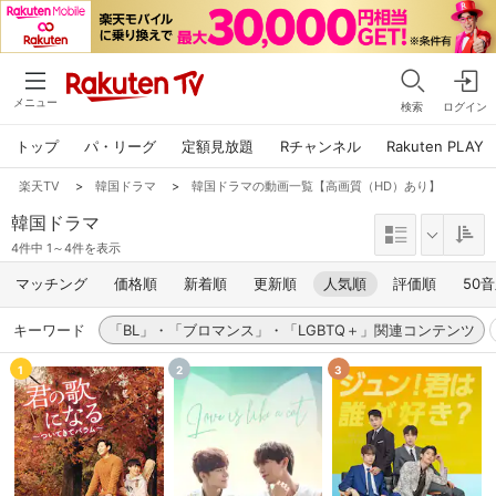
メニュー
検索
ログイン
トップ
パ・リーグ
定額見放題
Rチャンネル
Rakuten PLAY
楽天TV
>
韓国ドラマ
>
韓国ドラマの動画一覧【高画質（HD）あり】
韓国ドラマ
4件中 1～4件を表示
マッチング
価格順
新着順
更新順
人気順
評価順
50
キーワード
「BL」・「ブロマンス」・「LGBTQ＋」関連コンテンツ
1
2
3