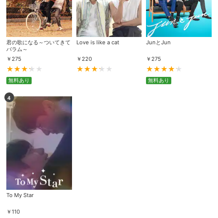
君の歌になる～ついてきて
Love is like a cat
JunとJun
バラム～
￥
275
￥
220
￥
275
無料あり
無料あり
4
To My Star
￥
110