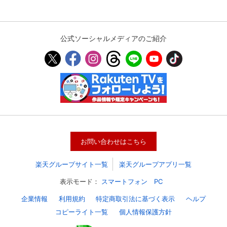
公式ソーシャルメディアのご紹介
お問い合わせはこちら
会員設定
会員情報
閉じる
楽天グループサイト一覧
楽天グループアプリ一覧
表示モード：
スマートフォン
PC
基本情報、本人連絡先、パスワード 、クレ
会員情報変更
ジットカード情報の変更が可能です。
企業情報
利用規約
特定商取引法に基づく表示
ヘルプ
コピーライト一覧
個人情報保護方針
決済方法変更
決済方法の変更が可能です。