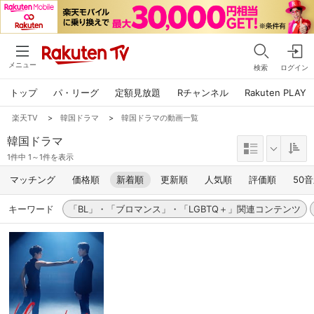
メニュー
検索
ログイン
トップ
パ・リーグ
定額見放題
Rチャンネル
Rakuten PLAY
楽天TV
>
韓国ドラマ
>
韓国ドラマの動画一覧
韓国ドラマ
1件中 1～1件を表示
マッチング
価格順
新着順
更新順
人気順
評価順
50
キーワード
「BL」・「ブロマンス」・「LGBTQ＋」関連コンテンツ